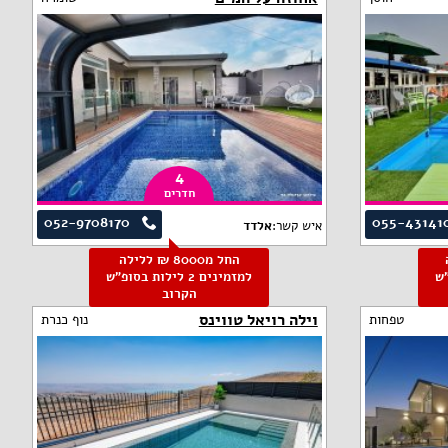
4
חדרים
052-9708170
055-43141
איש קשר:
אלדד
החל מ8000 ₪ ללילה
פ"ש
למזמינים 2 לילות בסופ"ש
הקרוב
וילה רויאל טווינס
טפחות
נוף כנרת