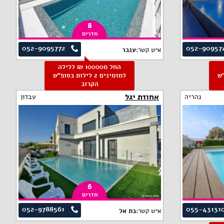
8
חדרים
052-9095772
052-90957
איש קשר:
ענבר
החל מ10000 ₪ ללילה
פ"ש
למזמינים 2 לילות בסופ"ש
הקרוב
אחוזת יגל
נהריה
עבדון
6
חדרים
052-9788561
055-43131
איש קשר:
בת אל