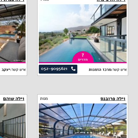
7
חדרים
052-9095621
איש קשר:
מרכז הזמנות
איש קשר:
יעקב 
וילה פרובנס
וילה שוהם
מנות