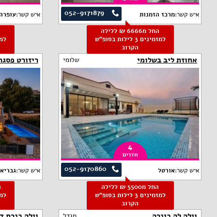
052-9171879
איש קשר:
מרכז הזמנות
איש קשר:
עופרה
החל מ6666 ₪ ללילה
למזמינים 3 לילות בסופ"ש
הקרוב
אחוזת ליב בשלומי
ריזורט פסגת
שלומי
4
חדרים
052-9170860
איש קשר:
אורטל
איש קשר:
גבריא
החל מ5500 ₪ ללילה
למזמינים 3 לילות בסופ"ש
הקרוב
וילה לה כינרה
וילה כנרת ד
מגדל