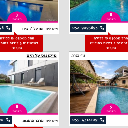
3
8
חדרים
חדרים
48
052-9095693
איש קשר:
אורטל / ציון
החל מ8500 ₪ ללילה
החל מ6500 ₪ ללילה
למזמינים 2 לילות בסופ"ש
למזמינים 3 לילות בסו
הקרוב
הקרוב
מיקונוס על הים
נוף כנרת
8
5
חדרים
חדרים
00
055-4314109
איש קשר:
מרכז הזמנות