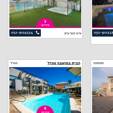
3
חדרים
052-9124534
052-91233
איש קשר:
ניב
הבית במושבה מגדל
ספסופה
מגדל
6
חדרים