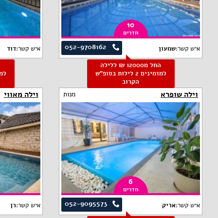
10
חדרים
052-9708162
איש קשר:
שמעון
איש קשר:
דוד
החל מ12000 ₪ ללילה
למזמינים 2 לילות בסופ"ש
הקרוב
וילה שופרא
וילה מאווי
מנות
6
חדרים
052-9095573
איש קשר:
אריק
איש קשר:
רן