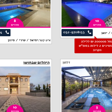
8
10
חדרים
חדרים
74
052-9708153
/ יואב
איש קשר:
יחיאל / שירי / סיוון
החל מ20000 ₪ ללילה
למזמינים 2 לילות בסופ"ש
הקרוב
היהלום שבחושן
דלתון
10
5
חדרים
חדרים