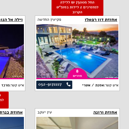
החל מ7500 ₪ ללילה
למזמינים 2 לילות בסופ"ש
הקרוב
אחוזת דון רפאלו
וילה אל הנו
פקיעין החדשה
8
חדרים
052-9172227
איש קשר:
אסנת / אשרי
איש קשר:
מרכז 
אחוזת ורונה
אחוזת כנרת 
עין יעקב