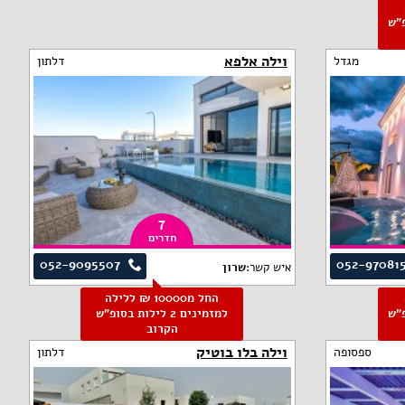
"ש
וילה אלפא
מגדל
דלתון
7
חדרים
052-9095507
052-97081
איש קשר:
שרון
החל מ10000 ₪ ללילה
"ש
למזמינים 2 לילות בסופ"ש
הקרוב
וילה בלו בוטיק
ספסופה
דלתון