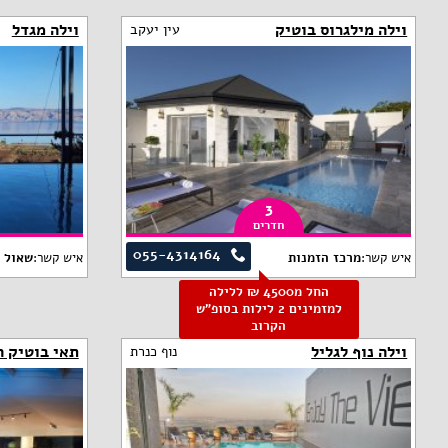
וילה מילגרוס בוטיק
וילה מגדל
עין יעקב
3
חדרים
055-4314164
איש קשר:
מרכז הזמנות
איש קשר:
שאול
החל מ4500 ₪ ללילה
למזמינים 2 לילות בסופ"ש
הקרוב
וילה נוף לגליל
תאי בוטיק ה
נוף כנרת