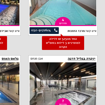
4
חדרים
052-9172624
איש קשר:
מרכז הזמנות
איש קשר:
אבירם 
החל מ5250 ₪ ללילה
למזמינים 3 לילות בסופ"ש
הקרוב
יוקרה בגליל דרנה
גלאס האוס
אבן מנחם
7
חדרים