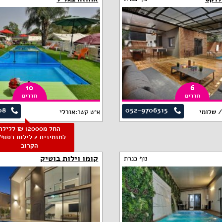
10
6
חדרים
חדרים
08
052-9706315
/ שלומי
איש קשר:
אורלי
החל מ12000 ₪ ללילה
למזמינים 2 לילות בסו
הקרוב
קומו וילות בוטיק
נוף כנרת