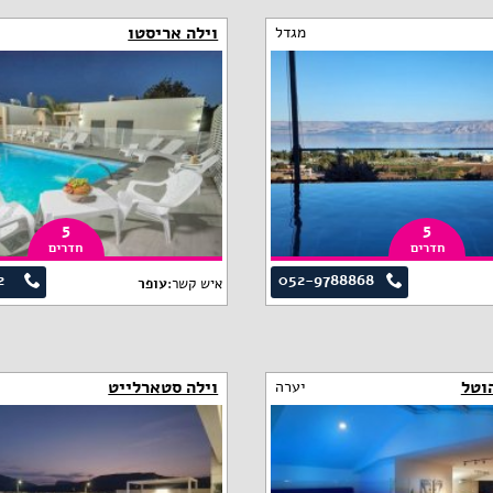
וילה אריסטו
מגדל
5
5
חדרים
חדרים
2
052-9788868
איש קשר:
עופר
וטל
וילה סטארלייט
יערה