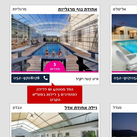
אחוזת נוף מרגליות
אליפלט
מרגליות
3
חדרים
052-9708178
052-917115
איש קשר:
יקיר
החל מ4000 ₪ ללילה
למזמינים 3 לילות בסופ"ש
הקרוב
וילה אחוזת אדל
מגדל
עבדון