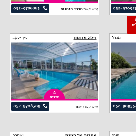
052-9788863
052-97092
איש קשר:
מרכז הזמנות
פ"ש
וילה מונסון
מגדל
עין יעקב
4
חדרים
052-9708309
052-90955
איש קשר:
נאור
אחוזה על המים
חוסן
שומרה