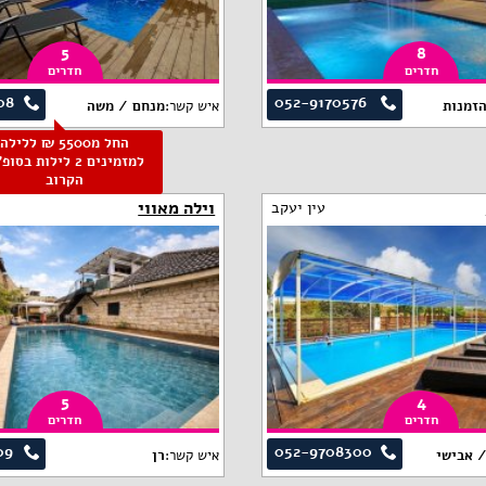
5
8
חדרים
חדרים
08
052-9170576
הזמנות
איש קשר:
מנחם / משה
החל מ5500 ₪ ללילה
למזמינים 2 לילות בסו
הקרוב
וילה מאווי
עין יעקב
5
4
חדרים
חדרים
09
052-9708300
/ אבישי
איש קשר:
רן