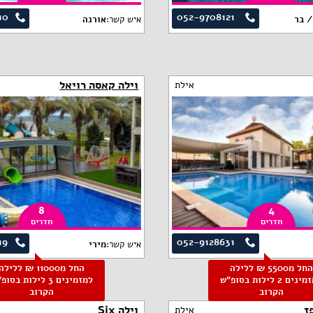
10
052-9708121
/ בר
איש קשר:
אורנה
וילה קאסה רויאל
אילת
8
4
חדרים
חדרים
19
052-9128631
איש קשר:
מירי
החל מ5500 ₪ ללילה
החל מ11000 ₪ ללילה
למזמינים 2 לילות בסופ"ש
למזמינים 3 לילות בסו
הקרוב
הקרוב
ז
וילה Six
אילת