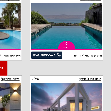
6
חדרים
052-9095547
איש קשר:
נתי / חיים
איש קשר:
אסף /
אחוזת ג'ורדן
וילה סירקל
אילת