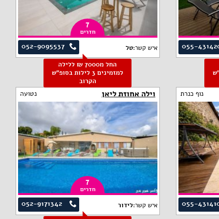
7
חדרים
052-9095537
055-43142
איש קשר:
טל
החל מ7000 ₪ ללילה
פ"ש
למזמינים 3 לילות בסופ"ש
הקרוב
וילה אחוזת ליאן
נוף כנרת
נטועה
7
חדרים
052-9171342
055-43141
איש קשר:
לידור