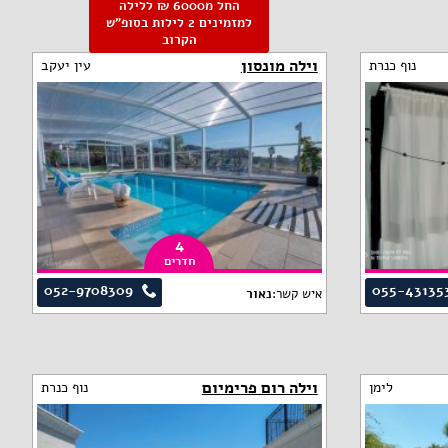
החל מ6000 ₪ ללילה
למזמינים 2 לילות בסופ"ש
הקרוב
וילה מונסון
נוף כנרת
עין יעקב
4
חדרים
052-9708309
055-43135
איש קשר:
נאור
וילה רום פרימיום
לימן
נוף כנרת