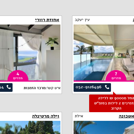
אחוזת רוורי
עין יעקב
4
7
חדרים
חדרים
34
052-9126496
איש קשר:
מרכז הזמנות
החל מ9000 ₪ ללילה
למזמינים 2 לילות בסופ"ש
הקרוב
אשכונה
וילה מרטינלה
אילת