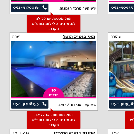
052-9170018
052-90953
איש קשר:
מרכז הזמנות
החל מ7000 ₪ ללילה
למזמינים 2 לילות בסופ"ש
הקרוב
תאי בוטיק הוטל
שומרה
יערה
10
חדרים
052-9708153
052-90956
איש קשר:
אבירם / יואב
החל מ20000 ₪ ללילה
פ"ש
למזמינים 2 לילות בסופ"ש
הקרוב
אחוזת בוטיק המעיין
אילת
גבעת זאב