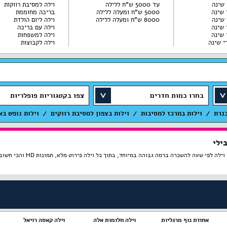
עד 5000 ש"ח ללילה
וילה למסיבת רווקות
5000 ש"ח ומעלה ללילה
בריכה מחוממת
8000 ש"ח ומעלה ללילה
וילה ליום הולדת
וילה עם בריכה
וילה למשפחות
וילה לקבוצות
בחרו כמות חדרים
צפו בקטגוריות פופלריות
כנרת
וילות במרכז למסיבות
וילות בצפון למסיבת רווקים
וילות נופש בא
ילי
ה במיוחד, בתוך כל וילה פירוט מלא, תמונות HD והכי חשוב התאמה מלאה לסמארטפונים ולטאבלטים, היכנסו עכשיו!
אחוזת נוף מרגליות
וילה חלומות אלה
וילה קאסה רויאל