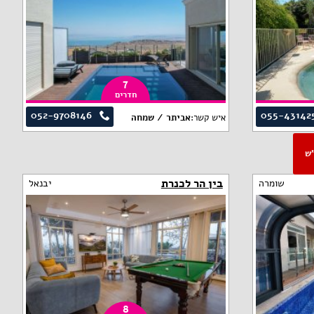
7
חדרים
052-9708146
055-43142
איש קשר:
אביתר / שמחה
פ"ש
בין הר לכנרת
שומרה
יבנאל
8