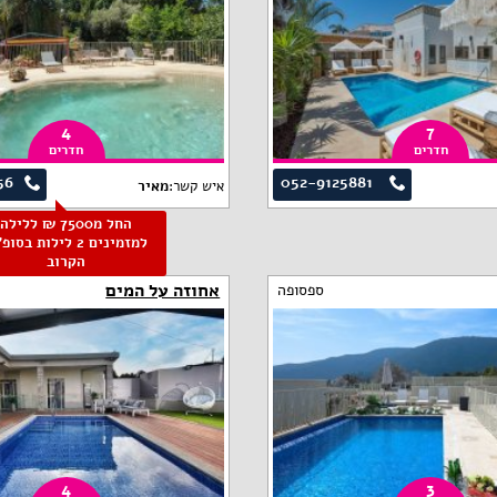
4
7
חדרים
חדרים
56
052-9125881
איש קשר:
מאיר
החל מ7500 ₪ ללילה
למזמינים 2 לילות בסו
הקרוב
אחוזה על המים
ספסופה
4
3