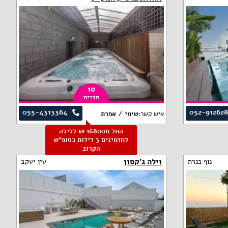
10
חדרים
055-4313364
052-91262
איש קשר:
שימי / אפרת
החל מ16800 ₪ ללילה
למזמינים 3 לילות בסופ"ש
הקרוב
וילה ג'קסון
נוף כנרת
עין יעקב