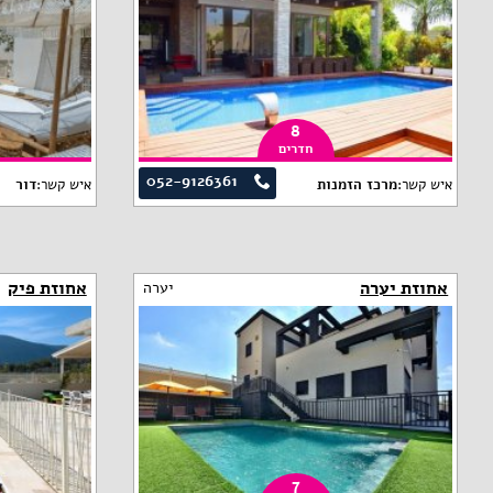
8
חדרים
052-9126361
איש קשר:
מרכז הזמנות
איש קשר:
דור
אחוזת יערה
אחוזת פיק
יערה
7