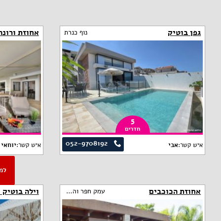
גפן בוטיק
אחוזת ורונה
נוף כנרת
5
חדרים
052-9708192
איש קשר:
אבי
איש קשר:
יוחאי
אחוזת הכוכבים
וילה בוטיק 
עמק חפר והסביבה