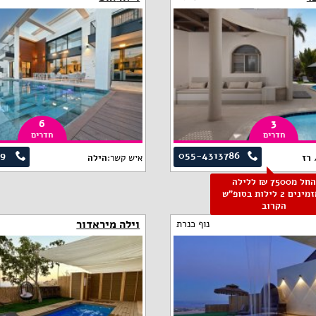
6
3
חדרים
חדרים
89
055-4313786
 רז
איש קשר:
הילה
החל מ7500 ₪ ללילה
למזמינים 2 לילות בסופ"ש
הקרוב
וילה מיראדור
נוף כנרת