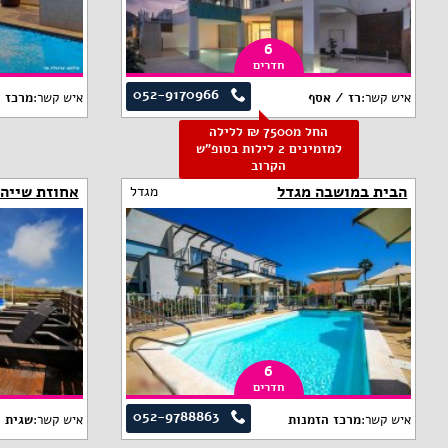
6
חדרים
052-9170966
איש קשר:
רז / אסף
איש קשר:
מרכז 
החל מ7500 ₪ ללילה
למזמינים 2 לילות בסופ"ש
הקרוב
הבית במושבה מגדל
אחוזת שייה
מגדל
6
חדרים
052-9788863
איש קשר:
מרכז הזמנות
איש קשר:
שגית 