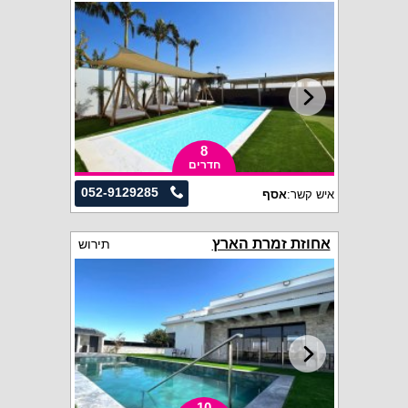
8
חדרים
052-9129285
איש קשר:
אסף
אחוזת זמרת הארץ
תירוש
10