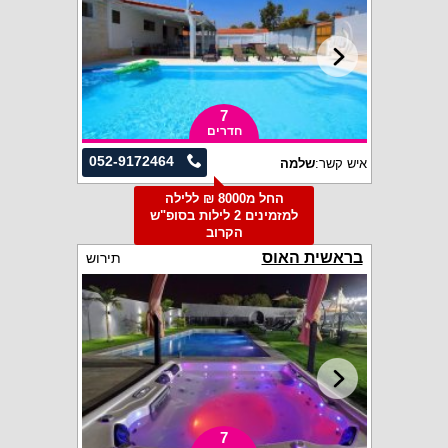
7
חדרים
052-9172464
איש קשר:
שלמה
החל מ8000 ₪ ללילה
למזמינים 2 לילות בסופ"ש
הקרוב
בראשית האוס
תירוש
7