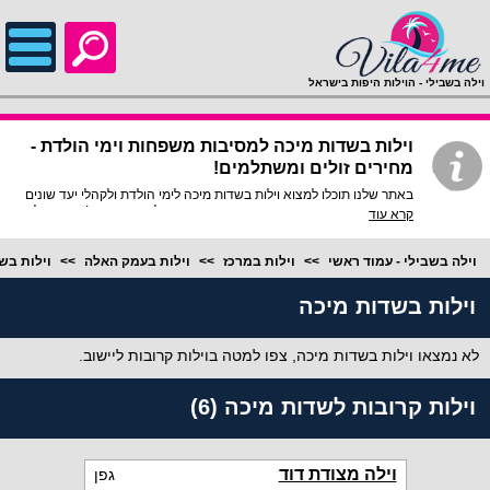
;
וילה בשבילי - הוילות היפות בישראל
וילות בשדות מיכה למסיבות משפחות וימי הולדת -
מחירים זולים ומשתלמים!
באתר שלנו תוכלו למצוא וילות בשדות מיכה לימי הולדת ולקהלי יעד שונים
כמו: ציבור הדתיים, זוגות רומנטיים, קבוצות מטיילים ומשפחות! באתר כל
קרא עוד
וילה בשדות מיכה להשכרה נבחרה לאחר סינון מוקפד, וילות נופש בשדות
מיכה הפכו לוילות הפופולריות ביותר באזור עמק האלה ומציעות סטנדרט
אירוח ברמות הגבוהות ביותר, הזמינו את וילה מומלצת דרכנו עוד היום
וילה בשבילי - עמוד ראשי
וילות במרכז
וילות בעמק האלה
וילות בש
בזול!
וילות בשדות מיכה
לא נמצאו וילות בשדות מיכה, צפו למטה בוילות קרובות ליישוב.
וילות קרובות לשדות מיכה (6)
וילה מצודת דוד
גפן