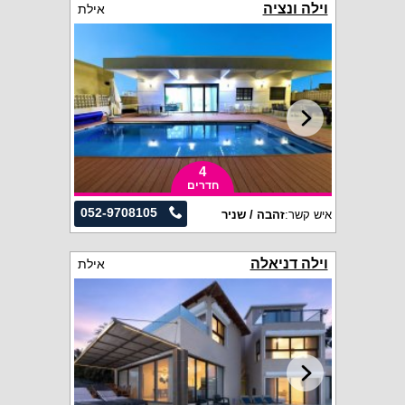
וילה ונציה
אילת
4
חדרים
052-9708105
איש קשר:
זהבה / שניר
וילה דניאלה
אילת