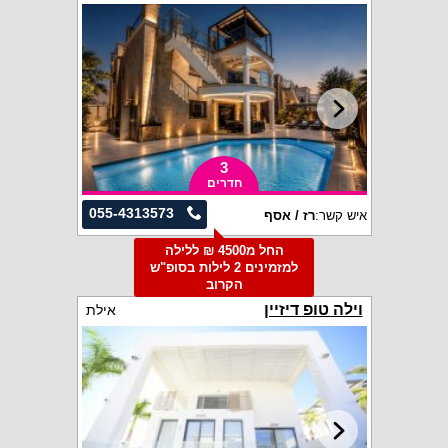
3
חדרים
055-4313573
איש קשר:
רז / אסף
החל מ4500 ₪ ללילה
למזמינים 2 לילות בסופ"ש
הקרוב
וילה טופ דיזיין
אילת