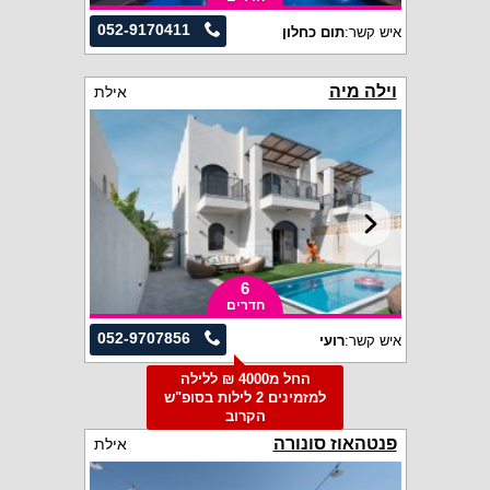
052-9170411
איש קשר:
תום כחלון
וילה מיה
אילת
6
חדרים
052-9707856
איש קשר:
רועי
החל מ4000 ₪ ללילה
למזמינים 2 לילות בסופ"ש
הקרוב
פנטהאוז סונורה
אילת