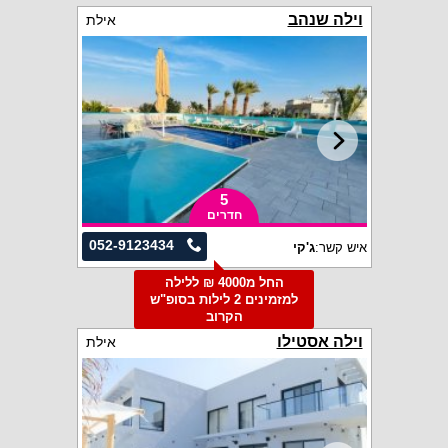
וילה שנהב
אילת
5
חדרים
052-9123434
איש קשר:
ג'קי
החל מ4000 ₪ ללילה
למזמינים 2 לילות בסופ"ש
הקרוב
וילה אסטילו
אילת