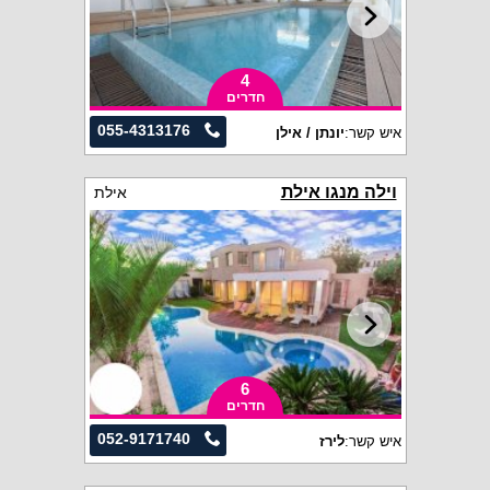
4
חדרים
055-4313176
איש קשר:
יונתן / אילן
וילה מנגו אילת
אילת
6
חדרים
052-9171740
איש קשר:
לירז