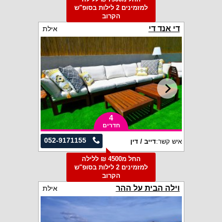
למזמינים 2 לילות בסופ"ש
הקרוב
די אנד די
אילת
4
חדרים
052-9171155
איש קשר:
דייב / דין
החל מ4500 ₪ ללילה
למזמינים 2 לילות בסופ"ש
הקרוב
וילה הבית על ההר
אילת