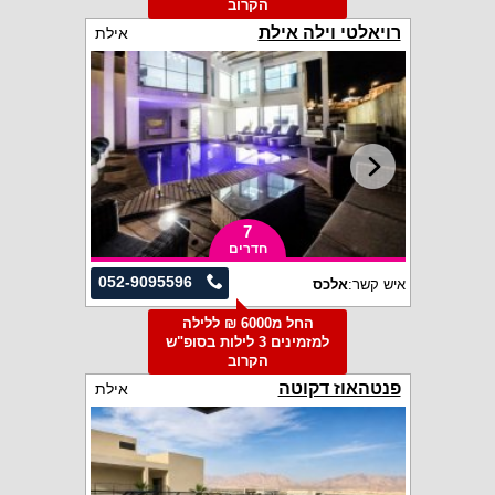
הקרוב
רויאלטי וילה אילת
אילת
7
חדרים
052-9095596
איש קשר:
אלכס
החל מ6000 ₪ ללילה
למזמינים 3 לילות בסופ"ש
הקרוב
פנטהאוז דקוטה
אילת