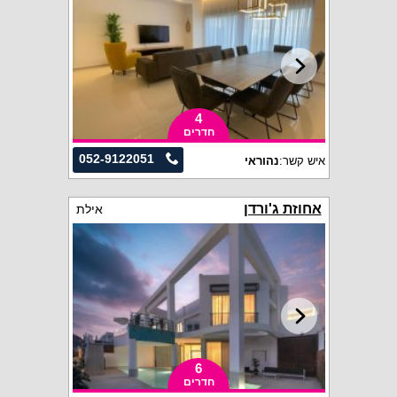
4
חדרים
052-9122051
איש קשר:
נהוראי
אחוזת ג'ורדן
אילת
6
חדרים