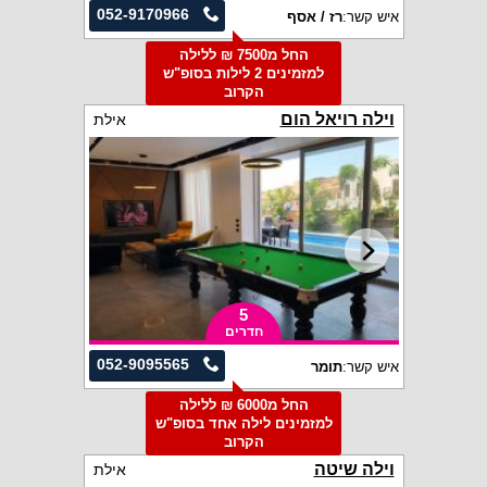
052-9170966
איש קשר:
רז / אסף
החל מ7500 ₪ ללילה
למזמינים 2 לילות בסופ"ש
הקרוב
וילה רויאל הום
אילת
5
חדרים
052-9095565
איש קשר:
תומר
החל מ6000 ₪ ללילה
למזמינים לילה אחד בסופ"ש
הקרוב
וילה שיטה
אילת