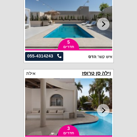
5
חדרים
055-4314243
איש קשר:
הדס
וילה סן טרופז
אילת
3
חדרים