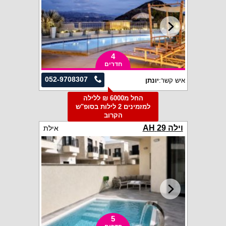
4
חדרים
052-9708307
איש קשר:
יונתן
החל מ6000 ₪ ללילה
למזמינים 2 לילות בסופ"ש
הקרוב
וילה 29 AH
אילת
5