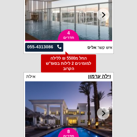
4
חדרים
055-4313086
איש קשר:
אליס
החל מ5500 ₪ ללילה
למזמינים 2 לילות בסופ"ש
הקרוב
וילה ערמון
אילת
8
חדרים