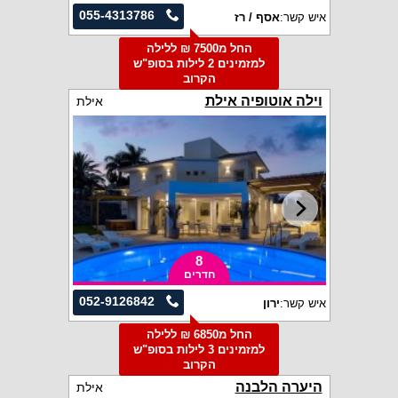
055-4313786
איש קשר:
אסף / רז
החל מ7500 ₪ ללילה
למזמינים 2 לילות בסופ"ש
הקרוב
וילה אוטופיה אילת
אילת
8
חדרים
052-9126842
איש קשר:
ירון
החל מ6850 ₪ ללילה
למזמינים 3 לילות בסופ"ש
הקרוב
היערה הלבנה
אילת