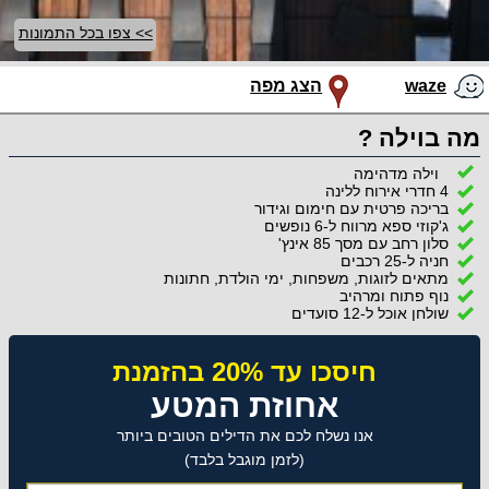
>> צפו בכל התמונות
waze
הצג מפה
מה בוילה ?
וילה מדהימה
4 חדרי אירוח ללינה
בריכה פרטית עם חימום וגידור
ג'קוזי ספא מרווח ל-6 נופשים
סלון רחב עם מסך 85 אינץ'
חניה ל-25 רכבים
מתאים לזוגות, משפחות, ימי הולדת, חתונות
נוף פתוח ומרהיב
שולחן אוכל ל-12 סועדים
חיסכו עד 20% בהזמנת
אחוזת המטע
אנו נשלח לכם את הדילים הטובים ביותר
(לזמן מוגבל בלבד)