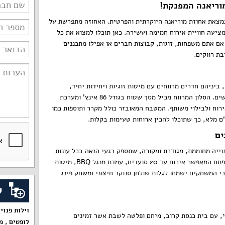
וריאנה המפנקת!
מצאת אחוזת מוריאנה היוקרתית והפרטית. האחוזה מתפרשת על
 114 מ"ר בנוי, ומציעה חוויית אירוח חמימה ועשירה. כאן תוכלו למצוא את כל
ם אתם משפחות, זוגות, קבוצות חברים או אפילו מתכננים
ת רווקים.
ביניהם חדרים מרווחים עם מיטות זוגיות ויחידות יחיד,
המתאימים לאירוח של עד 22 אנשים. הסלון המרווח מכיל מסך שטוח בגודל 86 אינץ' ומערכת
שלם לאירוח ולבילוי משותף. המטבח המאובזר כולל מקרר ותוספות כמו
ים
ייה מחוממת, מגודרת ומקורה, שתספק רגעי הנאה בכל עונות
השנה. בנוסף, ישנו שולחן גינה נפתח המאפשר אירוח עד 20 סועדים, עמדת מנגל BBQ, מיטות
בבי המשחקים ישמחו לגלות שולחן סנוקר חיצוני ומשחק פינג
ק
וילות פנוי
, עם בית כנסת קרוב, מיחם ופלטה לשבת אשר זמינים
לופטים
,
מ