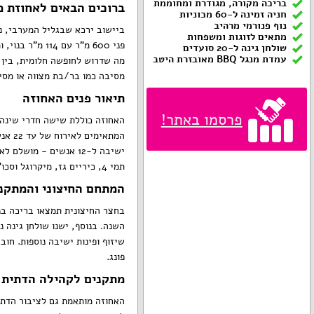
בריכה מקורה, מגודרת ומחוממת
ברוכים הבאים לאחוזת מ
חניה זמינה ל-60 מכוניות
נוף פנורמי מרהיב
ביישוב ירכא שבגליל המערבי, נ
מתאים לזוגות ומשפחות
פני 600 מ"ר עם
שולחן גינה ל-20 סועדים
עמדת מנגל BBQ מאובזרת היטב
מה שדרוש לחופשה חלומית, בין א
מסיבה כמו בר/בת מצווה או מסיב
תיאור פנים האחוזה
פרסמו באתר!
האחוזה כוללת שישה חדרי שינה, 
ישיבה ל-12 אנשים - מו
תמי 4, כיריים גז, מיקרוגל וסכו"ם מלא, כך שתוכלו להכין ארוחות טעימות בקלות.
המתחם החיצוני והמתקנ
בחצר החיצונית תמצאו בריכה בנו
שיזוף ופינות ישיבה נוספות. חו
פונג.
מתקנים לקהילה הדתית
האחוזה מותאמת גם לציבור הדתי