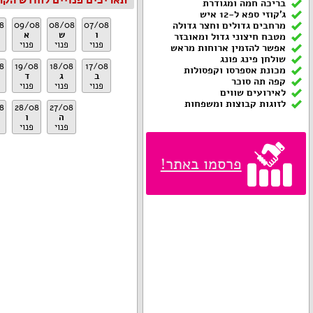
תאריכים פנויים לחודש הקר
בריכה חמה ומגודרת
ג'קוזי ספא ל-12 איש
מרחבים גדולים וחצר גדולה
07/08
08/08
09/08
8
ו
ש
א
מטבח חיצוני גדול ומאובזר
פנוי
פנוי
פנוי
אפשר להזמין ארוחות מראש
שולחן פינג פונג
8
19/08
18/08
17/08
מכונת אספרסו וקפסולות
ב
ג
ד
קפה תה סוכר
פנוי
פנוי
פנוי
לאירועים שווים
לזוגות קבוצות ומשפחות
8
28/08
27/08
ה
ו
פנוי
פנוי
פרסמו באתר!