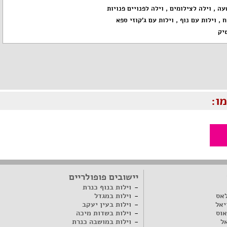
עה
,
וילה לצילומים
,
וילה לפנויים פנויות
ח
,
וילות עם נוף
,
וילות עם ג'קוזי ספא
יק
ו:
יישובים פופולריים
וילות בנוף כנרת
לאס
וילות במגדל
יאל
וילות בעין יעקב
אוס
וילות בשדות מיכה
ל
וילות במושבה כנרת