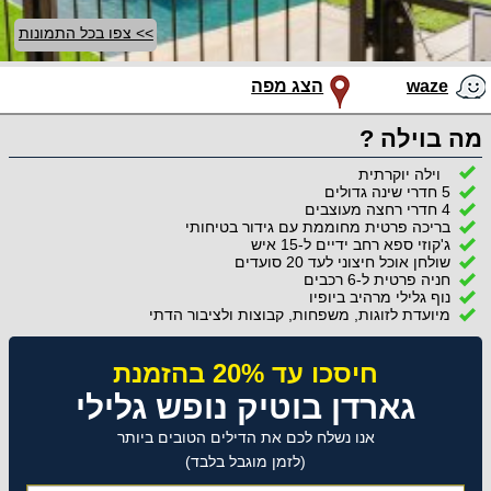
>> צפו בכל התמונות
waze
הצג מפה
מה בוילה ?
וילה
יוקרתית
5
חדרי
שינה
גדולים
4
חדרי
רחצה
מעוצבים
בריכה
פרטית
מחוממת
עם
גידור
בטיחותי
ג'קוזי
ספא
רחב
ידיים
ל-
15
איש
שולחן
אוכל
חיצוני
לעד
20
סועדים
חניה
פרטית
ל-
6
רכבים
נוף
גלילי
מרהיב
ביופיו
מיועדת
לזוגות,
משפחות,
קבוצות
ולציבור
הדתי
חיסכו עד 20% בהזמנת
גארדן בוטיק נופש גלילי
אנו נשלח לכם את הדילים הטובים ביותר
(לזמן מוגבל בלבד)