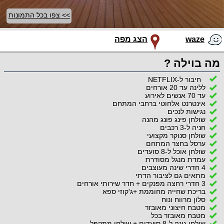
>> צפו בכל התמונות
waze
הצג מפה
מה בוילה ?
חיבור ל-NETFLIX
ללינה עד 20 אורחים
עד 70 אנשים לאירוע
אינטרנט אלחוטי ברחבי המתחם
נגישות לנכים
שולחן פינג פונג מהנה
חניה ל-3 רכבים
שולחן סנוקר מקצועי
ערסל בחצר המתחם
שולחן אוכל ל-8 סועדים
עמדת מנגל מסודרת
4 חדרי שינה מעוצבים
מתאים גם לציבור הדתי
3 חדרי רחצה מפנקים + חדר שירותי אורחים
בריכת שחייה מחוממת +ג'קוזי ספא
סלון מרווח ונוח
מטבח חיצוני מאובזר
מטבח מאובזר בכל
שולחן גינה ל-8 סועדים + שולחן מתקפל