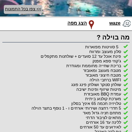
>> צפו בכל התמונות
waze
הצג מפה
מה בוילה ?
5 סוויטות מפוארות
סלון מעוצב ומרווח
פינת אוכל עד 12 סועדים + שולחנות מתקפלים
ג'קוזי ספא מפנק
בריכת שחייה מחוממת ומגודרת
מטבח מעוצב ומאובזר
מטבח חיצוני מאובזר
WIFI ברחבי הוילה
שולחן סנוקר ושולחן פינג פונג
מיטות שיזוף ופינות ישיבה
עמדת BBQ מאובזרת
מערכת קולנוע ביתית
טלויזיה חכמה 65 אינץ' בסלון
5 חדרי רחצה ושירותי אורחים ו - 1 נוסף בחצר הוילה
מתחם חניה גדול מאד
מתאים לציבור הדתי
ללינה עד 16 אורחים
לאירועים עד 50 אורחים
נוף להר הארבל