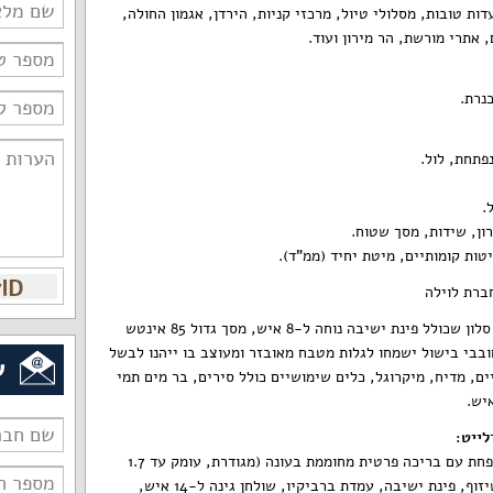
ת טובות, מסלולי טיול, מרכזי קניות, הירדן, אגמון החולה,
 אתרי מורשת, הר מירון ועוד.
כנרת.
פתחת, לול.
ון, שידות, מסך שטוח.
וילה סטארלייט תארח אתכם עם סלון שכולל פינת ישיבה נוחה ל-8 איש, מסך גדול 85 אינטש
ובבי בישול ישמחו לגלות מטבח מאובזר ומעוצב בו ייהנו לבשל
ש
ים, מדיח, מיקרוגל, כלים שימושיים כולל סירים, בר מים תמי
ייט:
את הווילה מקיפה חצר נופש מטופחת עם בריכה פרטית מחוממת בעונה (מגודרת, עומק עד 1.7
מטר), ג'קוזי ל-8 איש, מיטות שיזוף, פינת ישיבה, עמדת ברביקיו, שולחן גינה ל-14 איש,