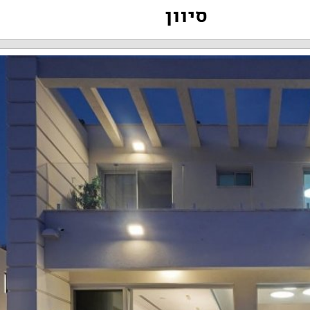
סיוון
טלפון:052-9123374