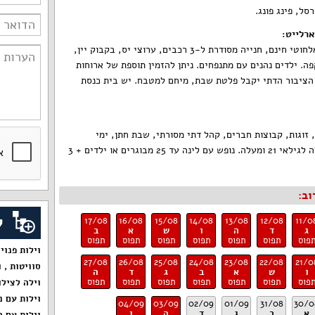
סל, פינג פונג.
רלייט:
חבילת האירוח כוללת אינטרנט אלחוטי חינם, חנייה מסודרת ל-3 רכבים, ערוצי יס, בקבוק יין,
ה. ילדים נהנים עם מתנפחים. ניתן להזמין תוספת של ארוחות
הציבור הדתי יקבל פלטת שבת, מיחם למטבח. יש בית כנסת
וגות, קבוצות חברים, קהל דתי מסורתי, שבת חתן, ימי
הולדת. ללא מסיבות רועשות, וילה לגילאי 21 ומעלה. נופש עם לינה עד 25 מבוגרים או ילדים + 3
וב:
ק
17/08
16/08
15/08
14/08
13/08
12/08
11/0
ג
ד
ה
ו
ש
א
ב
פוס
תפוס
תפוס
תפוס
תפוס
תפוס
תפוס
וילות פנוי
27/08
26/08
25/08
24/08
23/08
22/08
21/0
סוויטות
,
ו
ו
ש
א
ב
ג
ד
ה
פוס
תפוס
תפוס
תפוס
תפוס
תפוס
תפוס
וילה לצילו
וילות עם נ
04/09
03/09
02/09
01/09
31/08
30/0
א
ב
ג
ד
ה
ו