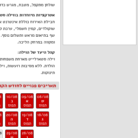
שולחן מתקפל, מטבח, מגרש כדור
אטרקציות מיוחדות בווילה סטא
שוקולדים, קמין חשמלי, ערכת קפ
שף בתיאום מראש ותשלום נוסף. 
ומקווה במרחק הליכה.
קהל היעד של הוילה:
וילה סטארלייט מארחת משפחות, ז
תינוקות.
תאריכים פנויים לחודש הקר
8
10/08
09/08
08/08
ש
א
ב
תפוס
תפוס
תפוס
ת
8
20/08
19/08
18/08
ג
ד
ה
תפוס
תפוס
תפוס
ת
8
29/08
28/08
ו
ש