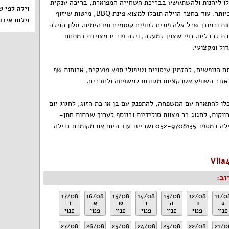
לו ליהנות ולהשתעשע בבריכת השחייה המפוארת, בריכה ענקית
וילה לפי ש
עם מים נקיים ובאיכות הגבוהה ביותר. עוד בחצר הוילה תוכלו למצוא פינת BBQ, מיטות שיזוף
וילות אירו
ות וכמובן שכל אלה פונים לנופים קסומים ומדהימים. סלון הוילה
ת לכבלים. כפי שצוין למעלה, וילה פור יו מצוידת במתחם
דול ומקצועי.
ם הנופשים, להזמין עיסויים וטיפולי ספא מפנקים, ארוחות שף
באזור השופע אטרקציות מגוונות למשפחה ולחברים.
לו להתארח עם המשפחה, להתפנק עם בן או בת הזוג, לחגוג יום
ווקות, לחגוג בר מצוות סולידיות ובנוסף לערוך שבתות חתן-
מהרו וצרו קשר עם משה בעל הוילה במספר 052-9708135 ושריינו עוד היום את מקומכם בוילה
וב:
17/08
16/08
15/08
14/08
13/08
12/08
11/0
ג
ד
ה
ו
ש
א
ב
פנוי
פנוי
פנוי
פנוי
פנוי
פנוי
פנוי
27/08
26/08
25/08
24/08
23/08
22/08
21/0