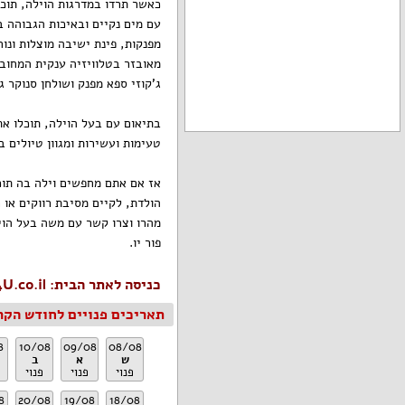
כאשר תרדו במדרגות הוילה, תוכ
מפנקות, פינת ישיבה מוצלות ונוח
מאובזר בטלוויזיה ענקית המחובר
ג'קוזי ספא מפנק ושולחן סנוקר ג
בתיאום עם בעל הוילה, תוכלו את
טעימות ועשירות ומגוון טיולים 
אז אם אתם מחפשים וילה בה תוכ
הולדת, לקיים מסיבת רווקים או ר
פור יו.
כניסה לאתר הבית: Vila4U.co.il
תאריכים פנויים לחודש הקר
8
10/08
09/08
08/08
ש
א
ב
פנוי
פנוי
פנוי
8
20/08
19/08
18/08