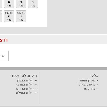
ג
ד
ה
פנוי
פנוי
פנוי
8
29/08
28/08
ו
ש
פנוי
פנוי
רוצ
כללי
וילות לפי איזור
מגזין האתר
וילות בצפון
פרסום באתר
וילות במרכז
צור קשר
וילות בדרום
וילות באילת