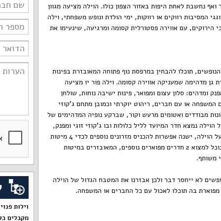
 ואף נחשבת לאחת היפות באזור הצפון כולו. הוילה מציעה מגוון
גי המסיבות רווקים או רווקות, ימי הולדת ונופש משפחתי, וילה
בי הירוקים, עם אווירה פסטורלית קסומה ומרגיעה, שינעימו את
נופשים, תוכלו להבחין במרפסת נוף פתוחה המאובזרת בפינות
ת גן מדהימה שמעניקה אווירה קסומה. וילה פור יו מציעה
ק ומדהים: סלון עצום ומפואר, פינות ישיבה נוחות, שולחן
 המשפחה או עם חברים, ריהוט יוקרתי וכמובן מתחם ג'קוזי
ות מבודדים ואטומים מרעש וקור, שברקע נופיה המדהימים של
וילה נמצא חדר המיועד לליל כלולות ובו ג'קוזי זוגי ומפנק,
חדר רחצה מפואר ובתיאום עם בעל הוילה, ישנה אפשרות להכניס מזרונים נוספים לכדי 4 מיטות
בחדר. בסוף המסדרון של הוילה נוכל למצוא 2 חדרים מפוארים נוספים, המאובזרים במיטות
י משותף.
נופשים לא ייחסר דבר ולכן אבזרנו את המטבח הגדול של הוילה
ק
 מפוארת בה תוכלו לאכול עם כל החברים או המשפחה.
וילות פנוי
מקבלים כל