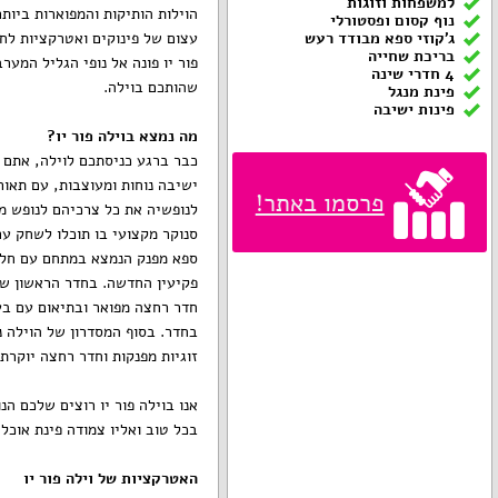
למשפחות וזוגות
הוילות הותיקות והמפוארות ביותר
נוף קסום ופסטורלי
ג'קוזי ספא מבודד רעש
עצום של פינוקים ואטרקציות לחוג
בריכת שחייה
פור יו פונה אל נופי הגליל המער
4 חדרי שינה
שהותכם בוילה.
פינת מנגל
פינות ישיבה
מה נמצא בוילה פור יו?
כבר ברגע כניסתכם לוילה, אתם ה
ישיבה נוחות ומעוצבות, עם תאור
פרסמו באתר!
לנופשיה את כל צרכיהם לנופש מפנ
סנוקר מקצועי בו תוכלו לשחק עם
ספא מפנק הנמצא במתחם עם חלונ
פקיעין החדשה. בחדר הראשון של ה
זוגיות מפנקות וחדר רחצה יוקרת
אנו בוילה פור יו רוצים שלכם ה
בכל טוב ואליו צמודה פינת אוכל
האטרקציות של וילה פור יו