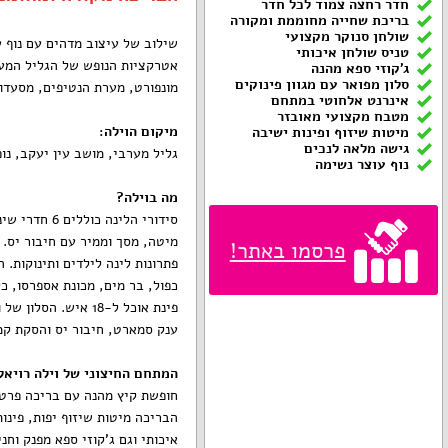
חדר רחצה צמוד לכל חדר
בריכת שחייה מחוממת ומקורה
שולחן סנוקר מקצועי
שילוב של עיצוב מדהים עם נוף ע
טניס שולחן איכותי
אטרקציות הנופש של הגליל המער
ג'קוזי ספא מהנה
סלון מפואר עם מגוון פינוקים
מונפורט, מערת הנטיפים, מסעדות 
אינרנט אלחוטי במתחם
מטבח מקצועי מאובזר
מיקום הוילה
:
מיטות שיזוף ופינות ישיבה
גישה מלאה לנכים
גליל מערבי, מושב עין יעקב, נו
נוף עוצר נשימה
מה בוילה
?
סידורי הלינה
מיטה, מסך וממיר עם חיבור יס. 
פרסמו באתר!
פתרונות לינה לילדים ותינוקות. 
כפול, בר מים, מכונת אספרסו, כ
פינת אוכל ל-18 איש
ענק סמארט, חיבור יס והסקת קמי
המתחם החיצוני של וילה רויאל
חופשת קיץ מהנה עם בריכה פרטי
הבריכה מיטות שיזוף יפות, פינות
איכותי וגם ג'קוזי ספא מפנק וחנ