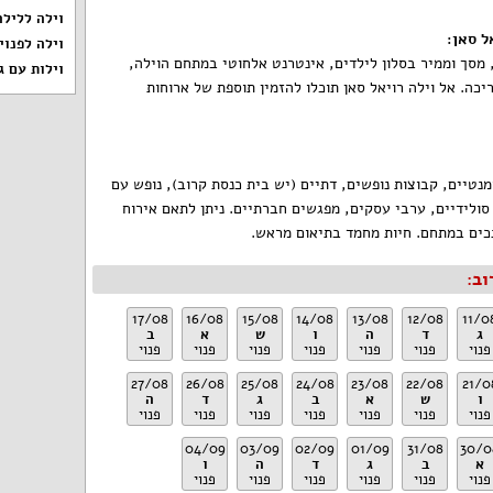
וילה ללילה
ל סאן
:
וילה לפנוי
 3 עם משחקים, מסך וממיר בסלון לילדים, אינטרנט אלחוטי במתחם הוילה,
וילות עם ג
כה. אל וילה רויאל סאן תוכלו להזמין תוספת של ארוחות
מנטיים, קבוצות נופשים, דתיים (יש בית כנסת קרוב), נופש עם
 סולידיים, ערבי עסקים, מפגשים חברתיים. ניתן לתאם אירוח
כים במתחם. חיות מחמד בתיאום מראש.
וב:
17/08
16/08
15/08
14/08
13/08
12/08
11/0
ג
ד
ה
ו
ש
א
ב
פנוי
פנוי
פנוי
פנוי
פנוי
פנוי
פנוי
27/08
26/08
25/08
24/08
23/08
22/08
21/0
ו
ש
א
ב
ג
ד
ה
פנוי
פנוי
פנוי
פנוי
פנוי
פנוי
פנוי
04/09
03/09
02/09
01/09
31/08
30/0
א
ב
ג
ד
ה
ו
פנוי
פנוי
פנוי
פנוי
פנוי
פנוי