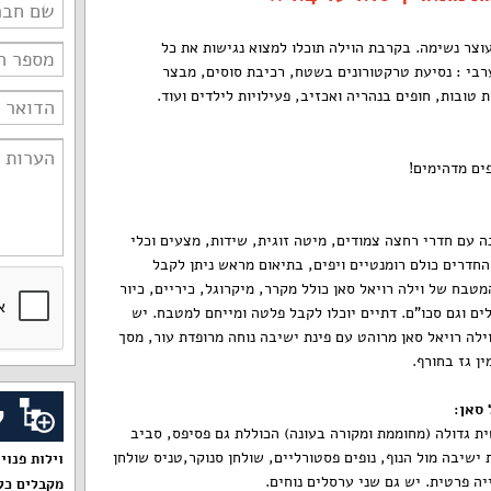
וצר נשימה. בקרבת הוילה תוכלו למצוא נגישות את כל
בי : נסיעת טרקטורונים בשטח, רכיבת סוסים, מבצר
טובות, חופים בנהריה ואכזיב, פעילויות לילדים ועוד.
פים מדהימים!
 כוללים 6 חדרי שינה עם חדרי רחצה צמודים, מיטה זוגית, שידות, מצעים וכלי
החדרים כולם רומנטיים ויפים, בתיאום מראש ניתן לקבל
המטבח של וילה רויאל סאן כולל מקרר, מיקרוגל, כיריים, כיור
לים וגם סכו"ם. דתיים יוכלו לקבל פלטה ומייחם למטבח. יש
. הסלון של וילה רויאל סאן מרוהט עם פינת ישיבה נוחה מרופדת עור, מסך
ן גז בחורף.
ק
 סאן
:
ת גדולה (מחוממת ומקורה בעונה) הכוללת גם פסיפס, סביב
 ישיבה מול הנוף, נופים פסטורליים, שולחן סנוקר,טניס שולחן
וילות פנוי
ייה פרטית. יש גם שני ערסלים נוחים.
מקבלים כל