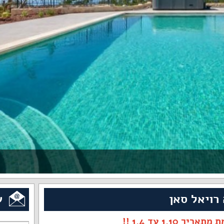
רויאל סאן
ש
1.10 עד 1.4 !!