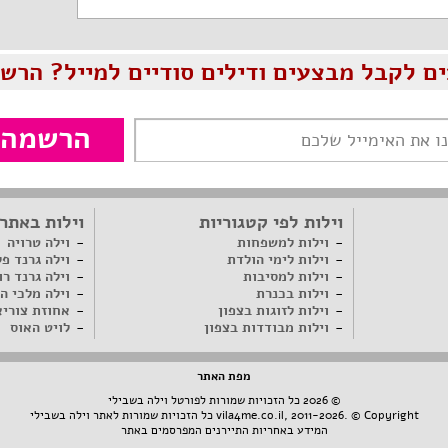
ים לקבל מבצעים ודילים סודיים למייל? הרשמ
הרשמה
וילות לפי קטגוריות
וילות באתר
וילות למשפחות
וילה טרויה
וילות לימי הולדת
וילה גרנד פ
וילות למסיבות
וילה גרנד רו
וילות בכנרת
וילה מלכי ה
וילות לזוגות בצפון
אחוזת צוריא
וילות מבודדות בצפון
לויט האוס
מפת האתר
© 2026 כל הזכויות שמורות לפורטל וילה בשבילי
, 2011-2026. © Copyright כל הזכויות שמורות לאתר וילה בשבילי
vila4me.co.il
המידע באחריות התיירנים המפרסמים באתר