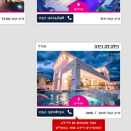
8
חדרים
052-9124698
איש קשר:
דוד
איש קשר:
מרכז 
וילה לה וידה
מגדל
5
חדרים
052-9708150
איש קשר:
זוהר / משה
החל מ8000 ₪ ללילה
למזמינים לילה אחד בסופ"ש