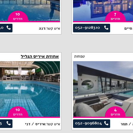
10
7
חדרים
חדרים
40
052-9128310
חיים
איש קשר:
דנה
אחוזת איריס הגליל
טפחות
10
4
חדרים
חדרים
5
052-9096804
 / תמר
איש קשר:
איריס / דני