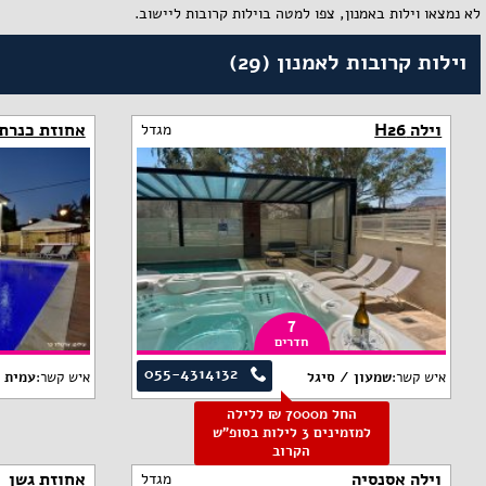
לא נמצאו וילות באמנון, צפו למטה בוילות קרובות ליישוב.
וילות קרובות לאמנון (29)
וילה H26
אחוזת כנרת 
מגדל
7
חדרים
055-4314132
איש קשר:
שמעון / סיגל
איש קשר:
עמית
החל מ7000 ₪ ללילה
למזמינים 3 לילות בסופ"ש
הקרוב
וילה אסנסיה
אחוזת גשן
מגדל