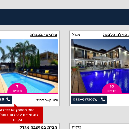
הוילה הלבנה
סרניטי בכנרת
מגדל
7
10
חדרים
חדרים
58
052-9172074
איש קשר:
דביר
החל מ7000 ₪ ללילה
למזמינים 2 לילות בסו
הקרוב
הבית במושבה מגדל
כלנית