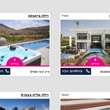
וילה ביאנקה
מגדל
7
6
חדרים
חדרים
02
052-9128219
הזמנות
איש קשר:
עמית
וילה אליה בכנרת
יבנאל