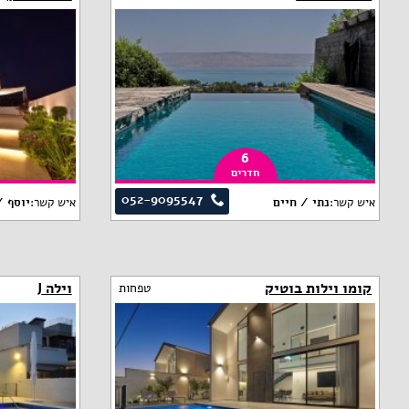
6
חדרים
052-9095547
איש קשר:
נתי / חיים
איש קשר:
יוסף /
קומו וילות בוטיק
וילה J
טפחות