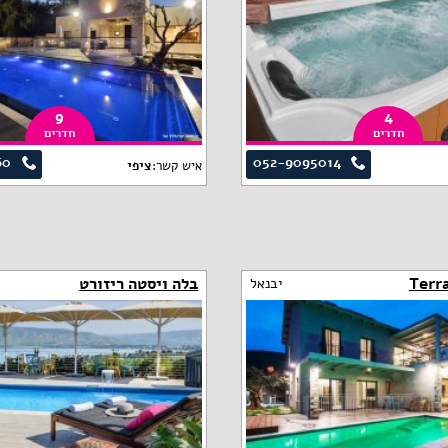
9
4
חדרים
חדרים
60
052-9095014
איש קשר:
ציפי
בלה ויסטה ריזורט
יבנאל