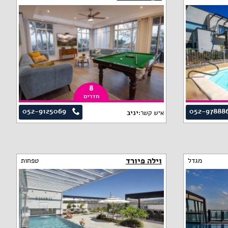
8
חדרים
052-9125069
052-97888
איש קשר:
יניב
וילה פיורד
מגדל
טפחות