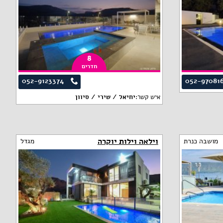
8
חדרים
052-9123374
052-97081
איש קשר:
יחיאל / שירי / סיוון
וילאה וילות יוקרה
מושבה כנרת
מגדל