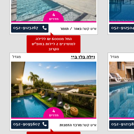
4
חדרים
052-9123267
052-91250
איש קשר:
נאור / תומר
החל מ6000 ₪ ללילה
למזמינים 2 לילות בסופ"ש
הקרוב
וילה בלו ביי
מגדל
מגדל
4
חדרים
052-9095607
052-912138
איש קשר:
מרכז הזמנות