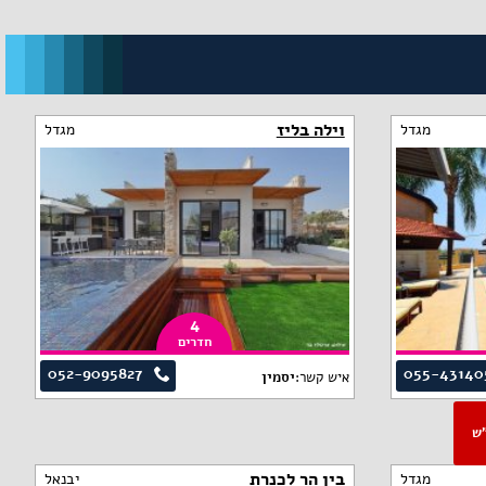
וילה בליז
מגדל
מגדל
4
חדרים
052-9095827
055-43140
איש קשר:
יסמין
פ"ש
בין הר לכנרת
מגדל
יבנאל