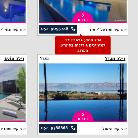
3
חדרים
052-9095748
איש קשר:
אורטל / ציון
איש קשר:
נתי / 
החל מ6500 ₪ ללילה
למזמינים 3 לילות בסופ"ש
הקרוב
וילה מגדל
וילה Evia
מגדל
5
חדרים
052-9788868
איש קשר:
שאול
איש קשר:
מתניה