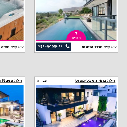
7
חדרים
052-9095621
איש קשר:
מרכז הזמנות
איש קשר:
מאיה
וילה נופי האקליפטוס
וילה Terra Nova
טבריה