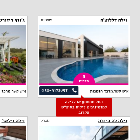
וילה דללוצ'ה
ג'וזף ריזורט
טפחות
5
חדרים
052-9172857
איש קשר:
מרכז הזמנות
איש קשר:
מרכז 
החל מ9000 ₪ ללילה
למזמינים 2 לילות בסופ"ש
הקרוב
וילה לה כינרה
וילה וילאז'
מגדל