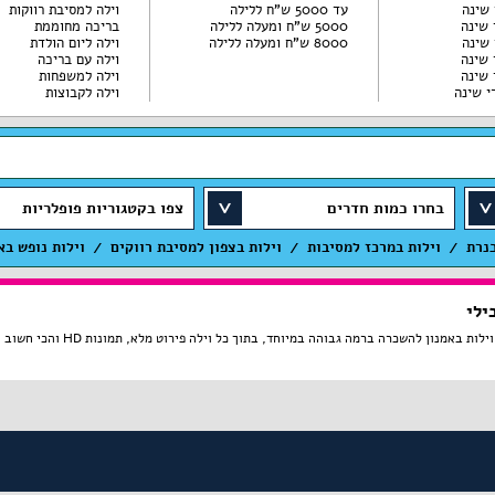
עד 5000 ש"ח ללילה
וילה למסיבת רווקות
5000 ש"ח ומעלה ללילה
בריכה מחוממת
8000 ש"ח ומעלה ללילה
וילה ליום הולדת
וילה עם בריכה
וילה למשפחות
וילה לקבוצות
בחרו כמות חדרים
צפו בקטגוריות פופלריות
כנרת
וילות במרכז למסיבות
וילות בצפון למסיבת רווקים
וילות נופש בא
ילי
ה במיוחד, בתוך כל וילה פירוט מלא, תמונות HD והכי חשוב התאמה מלאה לסמארטפונים ולטאבלטים, היכנסו עכשיו!