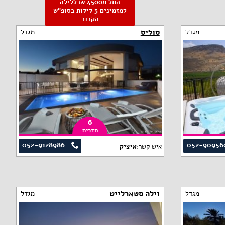
החל מ4500 ₪ ללילה
למזמינים 3 לילות בסופ"ש
הקרוב
סוליס
מגדל
מגדל
6
חדרים
052-9128986
052-90956
איש קשר:
איציק
וילה סטארלייט
מגדל
מגדל