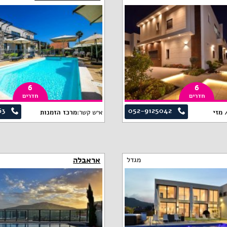
6
6
חדרים
חדרים
63
052-9125042
 מזי
איש קשר:
מרכז הזמנות
אראבלה
מגדל