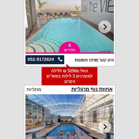
4
חדרים
052-9172624
איש קשר:
מרכז הזמנות
החל מ5250 ₪ ללילה
למזמינים 3 לילות בסופ"ש
הקרוב
אחוזת נוף מרגליות
מרגליות