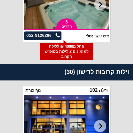
3
חדרים
052-9126286
איש קשר:
נטלי
החל מ4000 ₪ ללילה
למזמינים 2 לילות בסופ"ש
הקרוב
וילות קרובות לדישון (30)
וילה 102
נוף כנרת