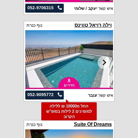
052-9706315
איש קשר:
יעקב / שלומי
וילה רויאל טווינס
נוף כנרת
8
חדרים
052-9095772
איש קשר:
ענבר
החל מ10000 ₪ ללילה
למזמינים 2 לילות בסופ"ש
הקרוב
Suite Of Dreams
נוף כנרת