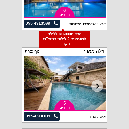
6
חדרים
055-4313569
איש קשר:
מרכז הזמנות
החל מ6000 ₪ ללילה
למזמינים 2 לילות בסופ"ש
הקרוב
וילה מאווי
נוף כנרת
5
חדרים
055-4314109
איש קשר:
רן