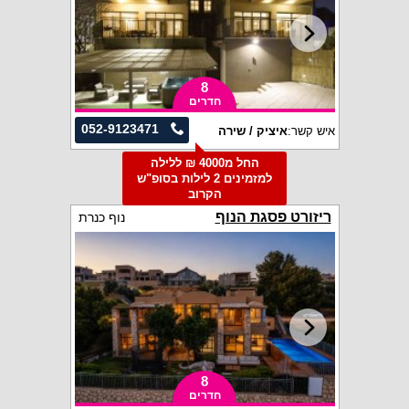
8
חדרים
052-9123471
איש קשר:
איציק / שירה
החל מ4000 ₪ ללילה
למזמינים 2 לילות בסופ"ש
הקרוב
ריזורט פסגת הנוף
נוף כנרת
8
חדרים