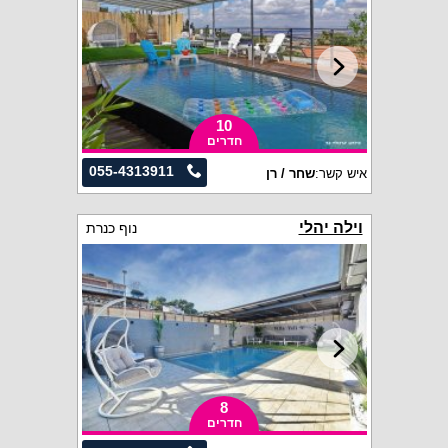
10
חדרים
055-4313911
איש קשר:
שחר / רן
וילה יהלי
נוף כנרת
8
חדרים