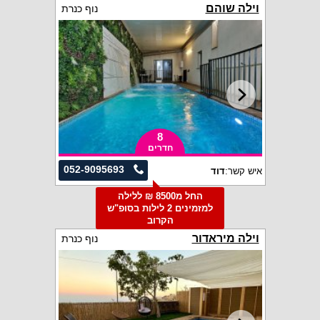
וילה שוהם
נוף כנרת
8
חדרים
052-9095693
איש קשר:
דוד
החל מ8500 ₪ ללילה
למזמינים 2 לילות בסופ"ש
הקרוב
וילה מיראדור
נוף כנרת