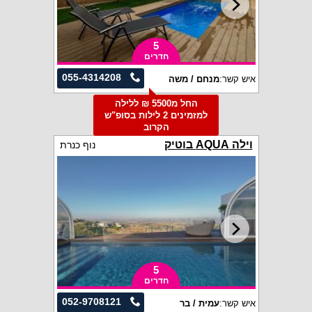
5
חדרים
055-4314208
איש קשר:
מנחם / משה
החל מ5500 ₪ ללילה
למזמינים 2 לילות בסופ"ש
הקרוב
וילה AQUA בוטיק
נוף כנרת
5
חדרים
052-9708121
איש קשר:
עמית / בר