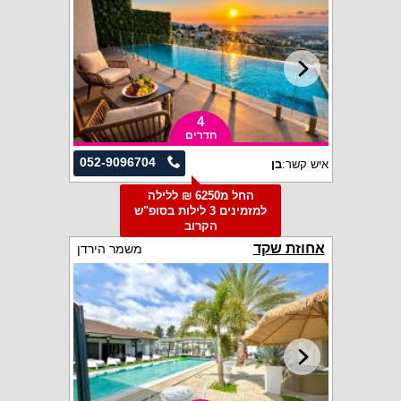
4
חדרים
052-9096704
איש קשר:
בן
החל מ6250 ₪ ללילה
למזמינים 3 לילות בסופ"ש
הקרוב
אחוזת שקד
משמר הירדן