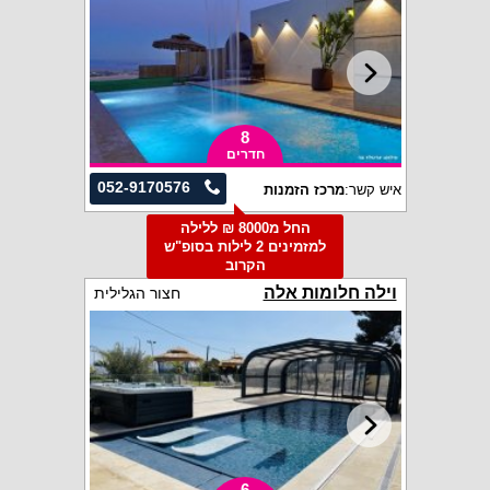
8
חדרים
052-9170576
איש קשר:
מרכז הזמנות
החל מ8000 ₪ ללילה
למזמינים 2 לילות בסופ"ש
הקרוב
וילה חלומות אלה
חצור הגלילית
6