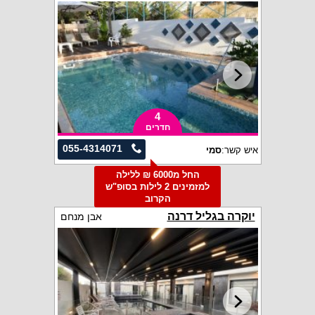
4
חדרים
055-4314071
איש קשר:
סמי
החל מ6000 ₪ ללילה
למזמינים 2 לילות בסופ"ש
הקרוב
יוקרה בגליל דרנה
אבן מנחם