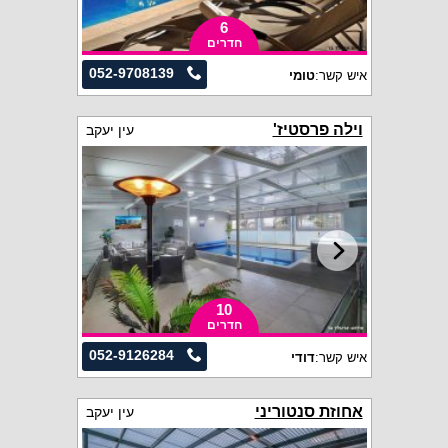
6
חדרים
052-9708139
איש קשר:
טומי
וילה פרסטיז'
עין יעקב
10
חדרים
052-9126284
איש קשר:
דודי
אחוזת סנטוריני
עין יעקב