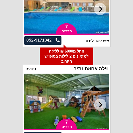
7
חדרים
052-9171342
איש קשר:
לידור
החל מ6000 ₪ ללילה
למזמינים 2 לילות בסופ"ש
הקרוב
וילה אחוזת נתיב
נטועה
7
חדרים