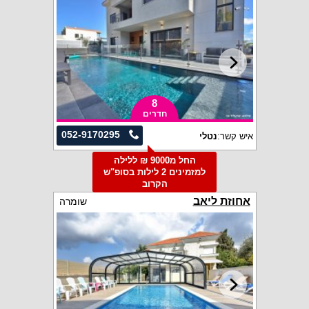
8
חדרים
052-9170295
איש קשר:
נטלי
החל מ9000 ₪ ללילה
למזמינים 2 לילות בסופ"ש
הקרוב
אחוזת ליאב
שומרה