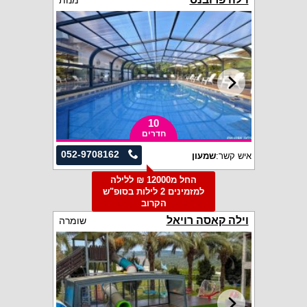
מנות
10
חדרים
052-9708162
איש קשר:
שמעון
החל מ12000 ₪ ללילה
למזמינים 2 לילות בסופ"ש
הקרוב
וילה קאסה רויאל
שומרה