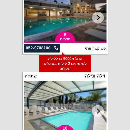
8
חדרים
052-9708106
איש קשר:
אתי
החל מ9000 ₪ ללילה
למזמינים 2 לילות בסופ"ש
הקרוב
וילה ונילה
שתולה
10