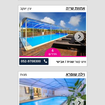
אחוזת שייה
עין יעקב
4
חדרים
052-9708300
איש קשר:
שגית / אבישי
וילה שופרא
מנות