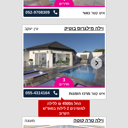
חדרים
052-9708309
איש קשר:
נאור
וילה מילגרוס בוטיק
עין יעקב
3
חדרים
055-4314164
איש קשר:
מרכז הזמנות
החל מ4500 ₪ ללילה
למזמינים 2 לילות בסופ"ש
הקרוב
וילה טרה קוטה
מעונה