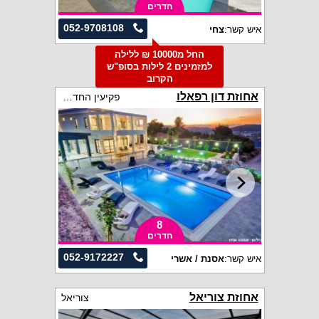
חדרים
052-9708108
איש קשר:
צחי
החל מ10000 ₪ ללילה
למזמינים 2 לילות בסופ"ש
הקרוב
אחוזת דון רפאלו
פקיעין החדשה
8
חדרים
052-9172227
איש קשר:
אסנת / אשרי
אחוזת צוריאל
צוריאל