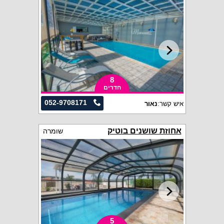
8
חדרים
052-9708171
איש קשר:
נאור
אחוזת שושנים בוטיק
שומרה
5