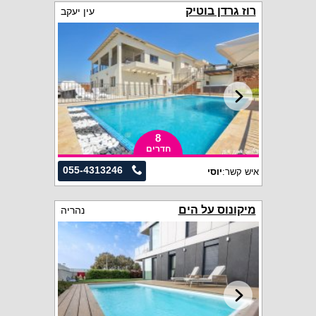
רוז גרדן בוטיק
עין יעקב
8
חדרים
055-4313246
איש קשר:
יוסי
מיקונוס על הים
נהריה