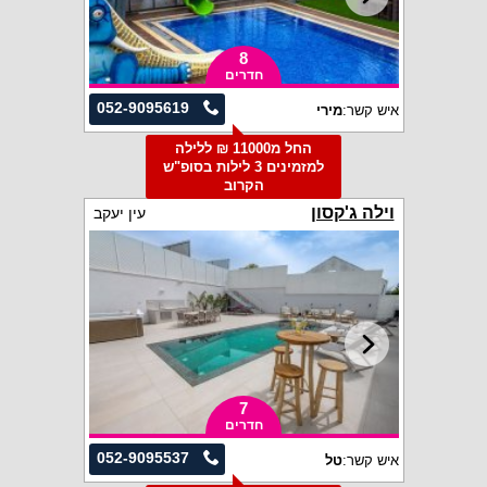
8
חדרים
052-9095619
איש קשר:
מירי
החל מ11000 ₪ ללילה
למזמינים 3 לילות בסופ"ש
הקרוב
וילה ג'קסון
עין יעקב
7
חדרים
052-9095537
איש קשר:
טל