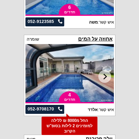
6
חדרים
052-9123585
איש קשר:
משה
אחוזה על המים
שומרה
4
חדרים
052-9708170
איש קשר:
אלדד
החל מ8000 ₪ ללילה
למזמינים 2 לילות בסופ"ש
הקרוב
וילה פרובנס