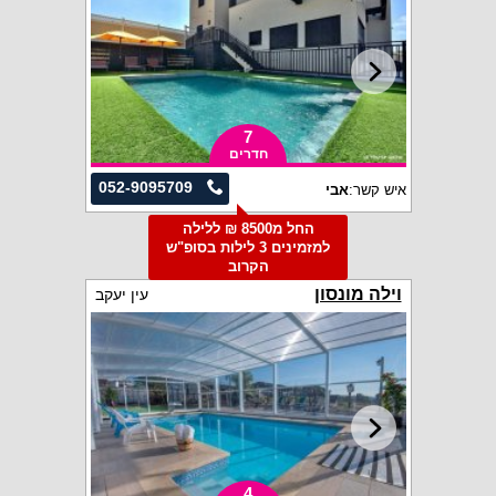
7
חדרים
052-9095709
איש קשר:
אבי
החל מ8500 ₪ ללילה
למזמינים 3 לילות בסופ"ש
הקרוב
וילה מונסון
עין יעקב
4