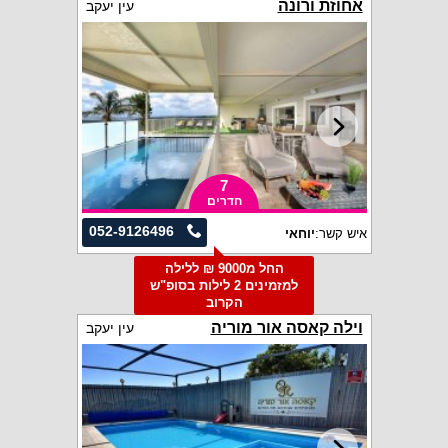
אחוזת ורונה
עין יעקב
7
חדרים
052-9126496
איש קשר:
יוחאי
החל מ9000 ₪ ללילה
למזמינים 2 לילות בסופ"ש
הקרוב
וילה קאסה אור מוריה
עין יעקב