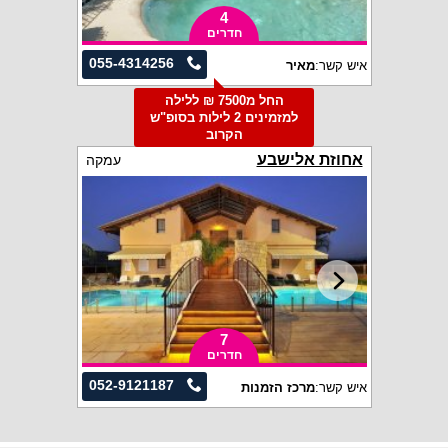
4
חדרים
055-4314256
איש קשר:
מאיר
החל מ7500 ₪ ללילה
למזמינים 2 לילות בסופ"ש
הקרוב
אחוזת אלישבע
עמקה
7
חדרים
052-9121187
איש קשר:
מרכז הזמנות