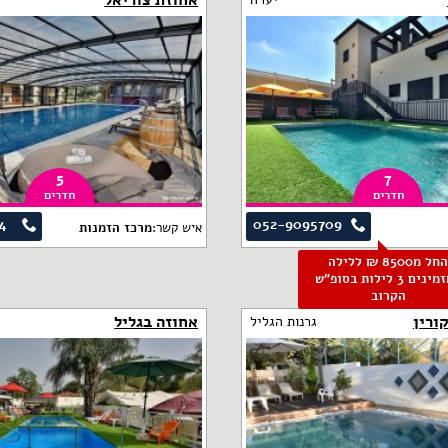
אחוזת צוריאל
5
7
חדרים
חדרים
4
052-9095709
איש קשר:
מרכז הזמנות
החל מ8500 ₪ ללילה
למזמינים 3 לילות בסופ"ש
הקרוב
ורין
אחוזה בגליל
גרנות הגליל