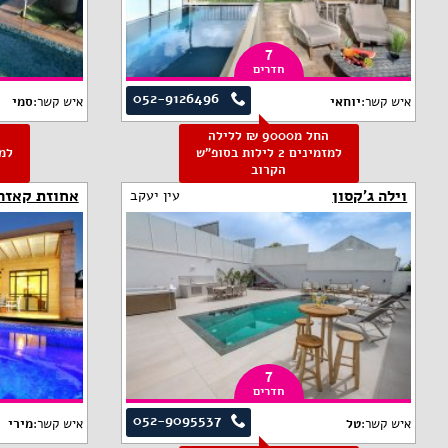
7
חדרים
052-9126496
איש קשר:
יוחאי
איש קשר:
סמי
החל מ9000 ₪ ללילה
למזמינים 2 לילות בסופ"ש
הקרוב
וילה ג'קסון
אחוזת קאזה
עין יעקב
7
חדרים
052-9095537
איש קשר:
טל
איש קשר:
מירי