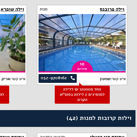
וילה פרובנס
וילה שופרא
מנות
10
חדרים
052-9708162
איש קשר:
שמעון
איש קשר:
אריק
החל מ12000 ₪ ללילה
למזמינים 2 לילות בסופ"ש
הקרוב
וילות קרובות למנות (42)
פקיעין החדשה