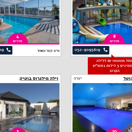
4
8
חדרים
חדרים
09
052-9095619
איש קשר:
נאור
החל מ11000 ₪ ללילה
למזמינים 3 לילות בסופ"ש
הקרוב
וטל
וילה מילגרוס בוטיק
יערה
3
10