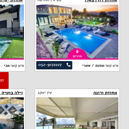
אחוזת דון רפאלו
אחוזת יערה
8
חדרים
052-9172227
איש קשר:
אסנת / אשרי
איש קשר:
אבי
אחוזת ורונה
וילה בוטיק ק
עין יעקב