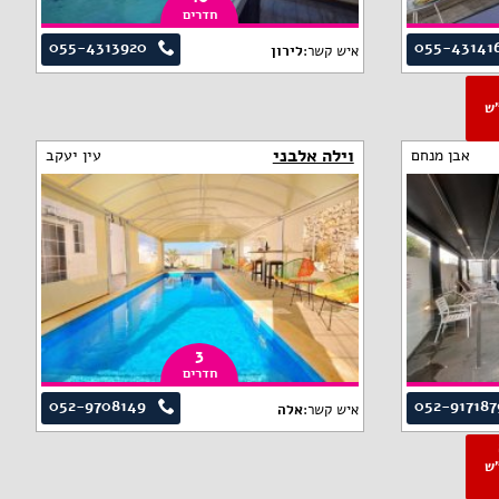
חדרים
055-4313920
055-43141
איש קשר:
לירון
פ"ש
וילה אלבני
אבן מנחם
עין יעקב
3
חדרים
052-9708149
052-917187
איש קשר:
אלה
פ"ש