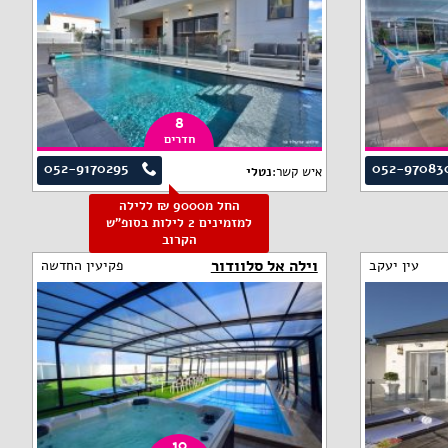
8
חדרים
052-9170295
052-97083
איש קשר:
נטלי
החל מ9000 ₪ ללילה
למזמינים 2 לילות בסופ"ש
הקרוב
וילה אל סלוודור
עין יעקב
פקיעין החדשה
10