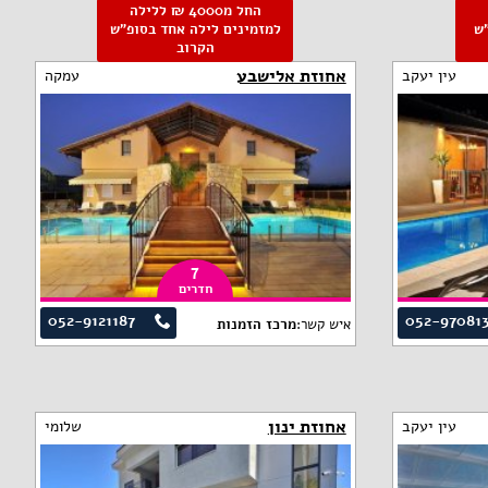
החל מ4000 ₪ ללילה
פ"ש
למזמינים לילה אחד בסופ"ש
הקרוב
אחוזת אלישבע
עין יעקב
עמקה
7
חדרים
052-9121187
052-97081
איש קשר:
מרכז הזמנות
אחוזת ינון
עין יעקב
שלומי