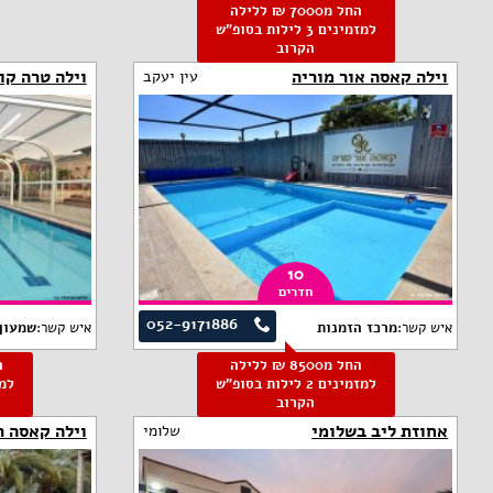
החל מ7000 ₪ ללילה
למזמינים 3 לילות בסופ"ש
הקרוב
וילה קאסה אור מוריה
וילה טרה קו
עין יעקב
10
חדרים
052-9171886
איש קשר:
מרכז הזמנות
איש קשר:
שמעון
החל מ8500 ₪ ללילה
למזמינים 2 לילות בסופ"ש
הקרוב
אחוזת ליב בשלומי
וילה קאסה ר
שלומי