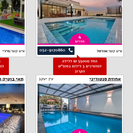
4
חדרים
052-9170860
איש קשר:
אורטל
איש קשר:
מירי
החל מ5500 ₪ ללילה
למזמינים 3 לילות בסופ"ש
הקרוב
אחוזת סנטוריני
תאי בוטיק ה
עין יעקב
4