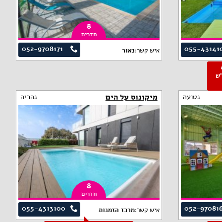
8
חדרים
052-9708171
055-43141
איש קשר:
נאור
פ"ש
מיקונוס על הים
נטועה
נהריה
8
חדרים
055-4313100
052-97081
איש קשר:
מרכז הזמנות