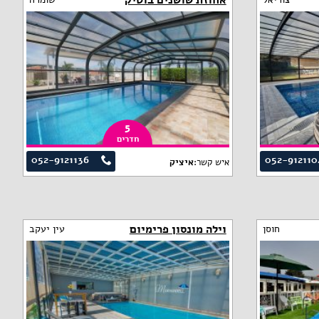
אחוזת שושנים בוטיק
5
חדרים
052-9121136
052-912110
איש קשר:
איציק
וילה מונסון פרימיום
חוסן
עין יעקב