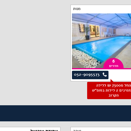
מנות
6
חדרים
052-9095573
החל מ7500 ₪ ללילה
למזמינים 2 לילות בסופ"ש
הקרוב
יערה