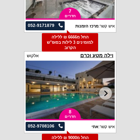
7
חדרים
052-9171879
איש קשר:
מרכז הזמנות
החל מ6666 ₪ ללילה
למזמינים 3 לילות בסופ"ש
הקרוב
וילה מטע וכרם
אלקוש
8
חדרים
052-9708106
איש קשר:
אתי
החל מ9000 ₪ ללילה