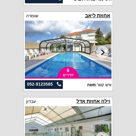
אחוזת ליאב
שומרה
6
חדרים
052-9123585
איש קשר:
משה
וילה אחוזת אדל
עבדון