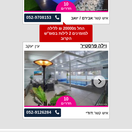
10
חדרים
052-9708153
איש קשר:
אבירם / יואב
החל מ20000 ₪ ללילה
למזמינים 2 לילות בסופ"ש
הקרוב
וילה פרסטיז'
עין יעקב
10
חדרים
052-9126284
איש קשר:
דודי