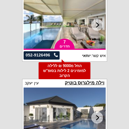
7
חדרים
052-9126496
איש קשר:
יוחאי
החל מ9000 ₪ ללילה
למזמינים 2 לילות בסופ"ש
הקרוב
וילה מילגרוס בוטיק
עין יעקב