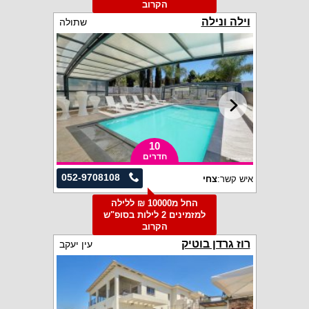
הקרוב
וילה ונילה
שתולה
10
חדרים
052-9708108
איש קשר:
צחי
החל מ10000 ₪ ללילה
למזמינים 2 לילות בסופ"ש
הקרוב
רוז גרדן בוטיק
עין יעקב