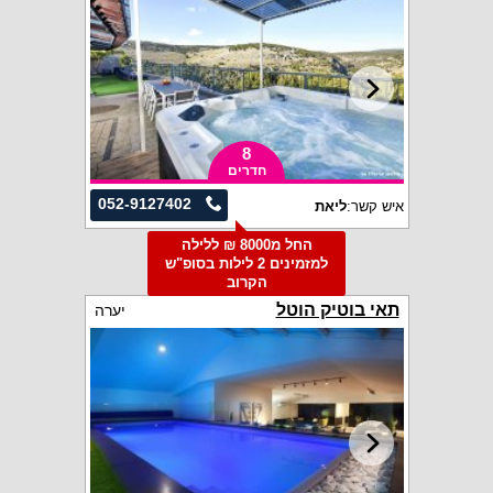
8
חדרים
052-9127402
איש קשר:
ליאת
החל מ8000 ₪ ללילה
למזמינים 2 לילות בסופ"ש
הקרוב
תאי בוטיק הוטל
יערה