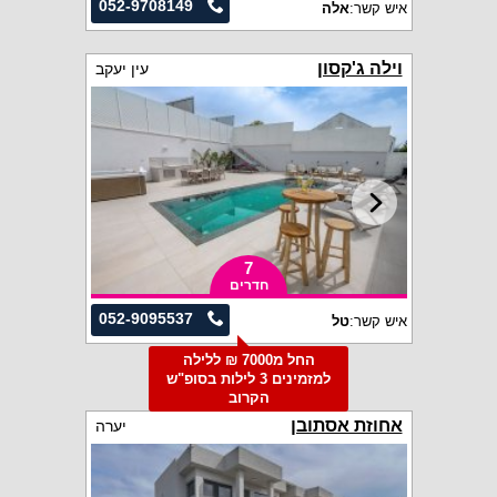
052-9708149
איש קשר:
אלה
וילה ג'קסון
עין יעקב
7
חדרים
052-9095537
איש קשר:
טל
החל מ7000 ₪ ללילה
למזמינים 3 לילות בסופ"ש
הקרוב
אחוזת אסתובן
יערה