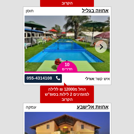
הקרוב
אחוזה בגליל
חוסן
10
חדרים
055-4314108
איש קשר:
אורלי
החל מ12000 ₪ ללילה
למזמינים 2 לילות בסופ"ש
הקרוב
אחוזת אלישבע
עמקה