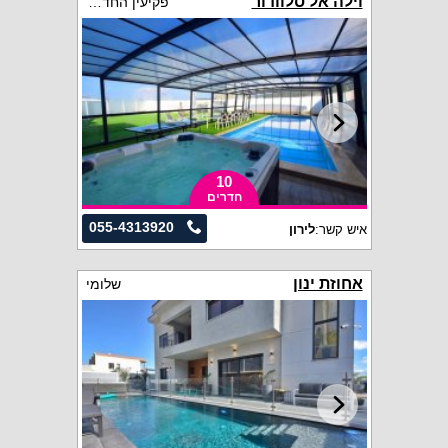
וילה אל סלוודור
פקיעין החדשה
10
חדרים
055-4313920
איש קשר:
לירון
אחוזת ינון
שלומי