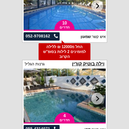
10
חדרים
052-9708162
איש קשר:
שמעון
החל מ12000 ₪ ללילה
למזמינים 2 לילות בסופ"ש
הקרוב
וילה בוטיק קורין
גרנות הגליל
4
חדרים
055-4314071