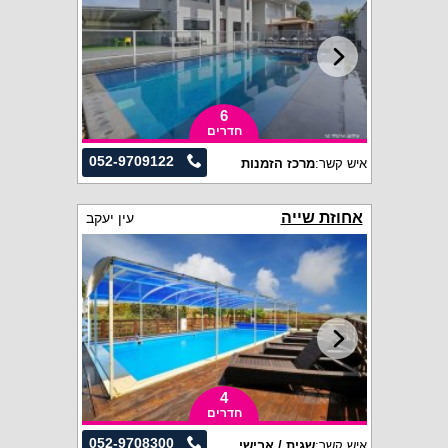
6
חדרים
052-9709122
איש קשר:
מרכז הזמנות
אחוזת שייה
עין יעקב
4
חדרים
052-9708300
איש קשר:
שגית / אבישי