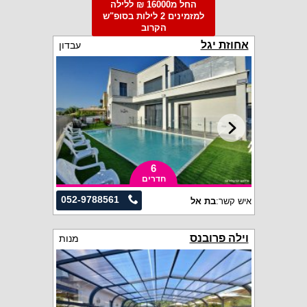
החל מ16000 ₪ ללילה
למזמינים 2 לילות בסופ"ש
הקרוב
אחוזת יגל
עבדון
6
חדרים
052-9788561
איש קשר:
בת אל
וילה פרובנס
מנות