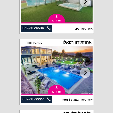
3
חדרים
052-9124534
איש קשר:
ניב
אחוזת דון רפאלו
פקיעין החדשה
8
חדרים
052-9172227
איש קשר:
אסנת / אשרי