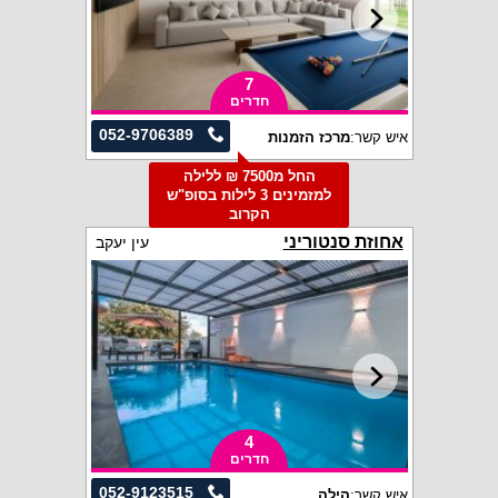
7
חדרים
052-9706389
איש קשר:
מרכז הזמנות
החל מ7500 ₪ ללילה
למזמינים 3 לילות בסופ"ש
הקרוב
אחוזת סנטוריני
עין יעקב
4
חדרים
052-9123515
איש קשר:
הילה