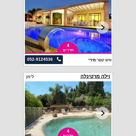
4
חדרים
052-9124536
איש קשר:
מירי
וילה מרטינלה
לימן
4
חדרים