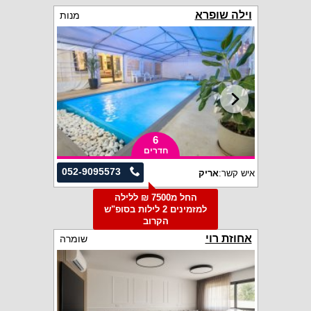
וילה שופרא
מנות
6
חדרים
052-9095573
איש קשר:
אריק
החל מ7500 ₪ ללילה
למזמינים 2 לילות בסופ"ש
הקרוב
אחוזת רוי
שומרה