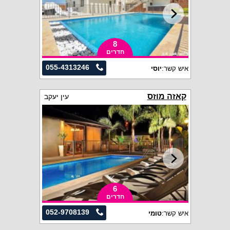
8
חדרים
055-4313246
איש קשר:
יוסי
קאזה מוזס
עין יעקב
6
חדרים
052-9708139
איש קשר:
טומי