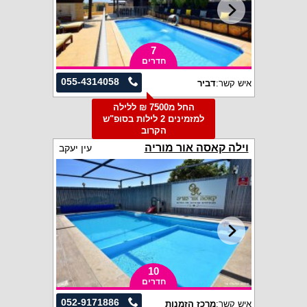
7
חדרים
055-4314058
איש קשר:
דביר
החל מ7500 ₪ ללילה
למזמינים 2 לילות בסופ"ש
הקרוב
וילה קאסה אור מוריה
עין יעקב
10
חדרים
052-9171886
איש קשר:
מרכז הזמנות