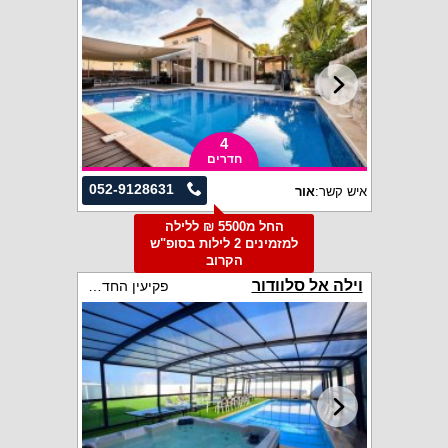
4
חדרים
052-9128631
איש קשר:
אור
החל מ5500 ₪ ללילה
למזמינים 2 לילות בסופ"ש
הקרוב
וילה אל סלוודור
פקיעין החדשה