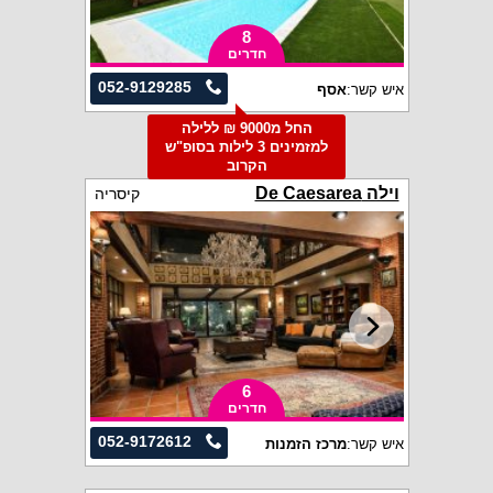
8
חדרים
052-9129285
איש קשר:
אסף
החל מ9000 ₪ ללילה
למזמינים 3 לילות בסופ"ש
הקרוב
וילה De Caesarea
קיסריה
6
חדרים
052-9172612
איש קשר:
מרכז הזמנות