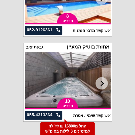
8
חדרים
052-9126361
איש קשר:
מרכז הזמנות
אחוזת בוטיק המעיין
גבעת זאב
10
חדרים
055-4313364
איש קשר:
שימי / אפרת
החל מ16800 ₪ ללילה
למזמינים 3 לילות בסופ"ש