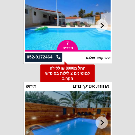
7
חדרים
052-9172464
איש קשר:
שלמה
החל מ8000 ₪ ללילה
למזמינים 2 לילות בסופ"ש
הקרוב
אחוזת אפיקי מים
תירוש