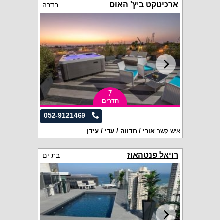
ארכיטקט ביץ' האוס
חדרה
7
חדרים
052-9121469
איש קשר:
אורי / חדווה / עדי / עידן
רויאל פנטהאוז
בת ים