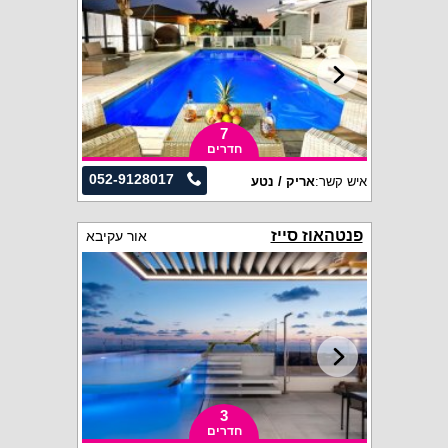
7
חדרים
052-9128017
איש קשר:
אריק / נטע
פנטהאוז סייז
אור עקיבא
3
חדרים