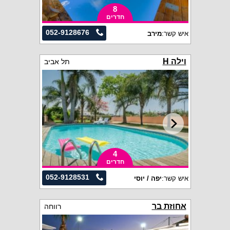
8
חדרים
052-9128676
איש קשר:
מירב
וילה H
תל אביב
4
חדרים
052-9128531
איש קשר:
יפה / יוסי
אחוזת בר
רווחה