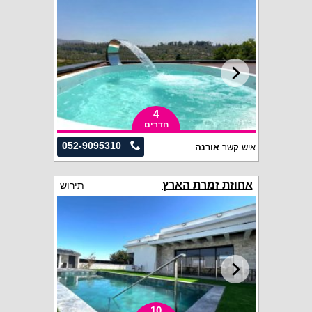
4
חדרים
052-9095310
איש קשר:
אורנה
אחוזת זמרת הארץ
תירוש
10