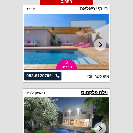
הקרוב
בי קיי פאלאס
חדרה
3
חדרים
052-9120799
איש קשר:
יוסי
וילה פלקסוס
ראשון לציון