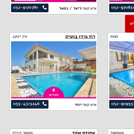
052-9170781
052-97083
איש קשר:
ליאל / בתאל
פ"ש
רוז גרדן בוטיק
מנות
עין יעקב
8
חדרים
055-4313246
052-90955
איש קשר:
יוסי
אחוזת שקד
אשתאול
משמר הירדן