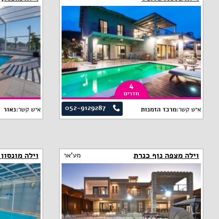
4
חדרים
052-9129287
איש קשר:
מרכז הזמנות
איש קשר:
נאור
וילה מצפה נוף כנרת
וילה מונסון 
מע'אר