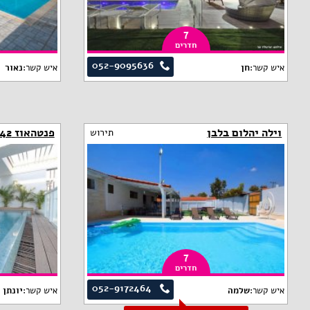
7
חדרים
052-9095636
איש קשר:
חן
איש קשר:
נאור
וילה יהלום בלבן
פנטהאוז AH 42
תירוש
7
חדרים
052-9172464
איש קשר:
שלמה
איש קשר:
יונתן 