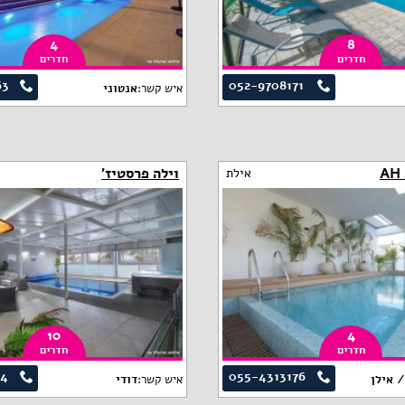
4
8
חדרים
חדרים
63
052-9708171
איש קשר:
אנטוני
וילה פרסטיז'
אילת
10
4
חדרים
חדרים
84
055-4313176
/ אילן
איש קשר:
דודי