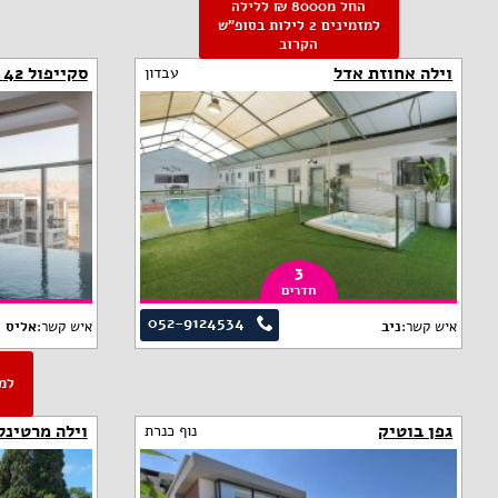
החל מ8000 ₪ ללילה
למזמינים 2 לילות בסופ"ש
הקרוב
וילה אחוזת אדל
סקייפול 42 אילת
עבדון
3
חדרים
052-9124534
איש קשר:
ניב
איש קשר:
אליס
גפן בוטיק
וילה מרטינל
נוף כנרת