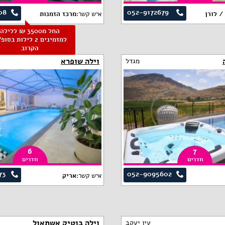
08
052-9172679
/ לורן
איש קשר:
מרכז הזמנות
החל מ3500 ₪ ללילה
למזמינים 2 לילות בסו
הקרוב
וילה שופרא
מגדל
6
7
חדרים
חדרים
73
052-9095602
איש קשר:
אריק
וילה בוטיק אשתאול
עין יעקב