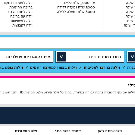
עד 5000 ש"ח ללילה
וילה למסיבת רווקות
5000 ש"ח ומעלה ללילה
בריכה מחוממת
8000 ש"ח ומעלה ללילה
וילה ליום הולדת
וילה עם בריכה
וילה למשפחות
וילה לקבוצות
בחרו כמות חדרים
צפו בקטגוריות פופלריות
כנרת
וילות במרכז למסיבות
וילות בצפון למסיבת רווקים
וילות נופש בא
ילי
 במיוחד, בתוך כל וילה פירוט מלא, תמונות HD והכי חשוב התאמה מלאה לסמארטפונים ולטאבלטים, היכנסו עכשיו!
וילה אחוזת ליאן
ריזורט פסגת הנוף
וילה מטע וכרם