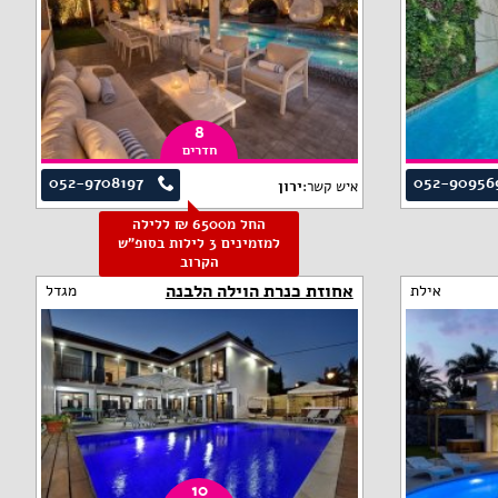
8
חדרים
052-9708197
052-90956
איש קשר:
ירון
החל מ6500 ₪ ללילה
למזמינים 3 לילות בסופ"ש
הקרוב
אחוזת כנרת הוילה הלבנה
אילת
מגדל
10