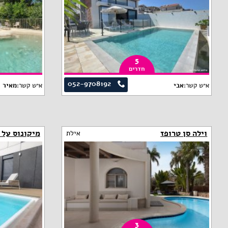
5
חדרים
052-9708192
איש קשר:
אבי
איש קשר:
מאיר
וילה סן טרופז
מיקונוס על 
אילת
3