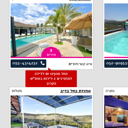
5
חדרים
055-4314232
052-90953
איש קשר:
דורית
החל מ1250 ₪ ללילה
למזמינים 2 לילות בסופ"ש
הקרוב
אחוזת נחל כזיב
נתניה
מעלות