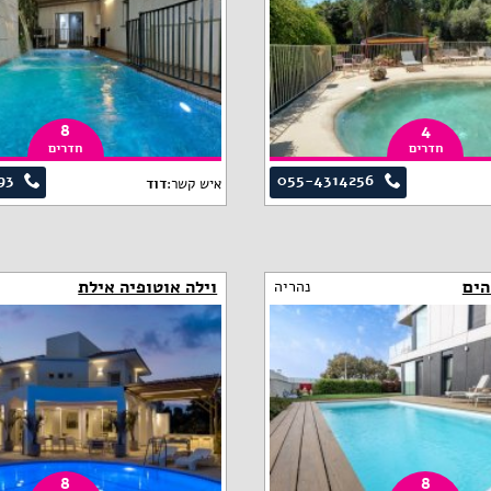
8
4
חדרים
חדרים
93
055-4314256
איש קשר:
דוד
הים
וילה אוטופיה אילת
נהריה
8
8