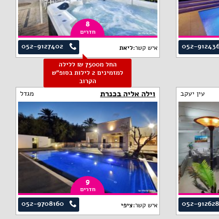
8
חדרים
052-9127402
052-91243
איש קשר:
ליאת
החל מ7500 ₪ ללילה
למזמינים 2 לילות בסופ"ש
הקרוב
וילה אליה בכנרת
עין יעקב
מגדל
9
חדרים
052-9708160
052-91262
איש קשר:
ציפי