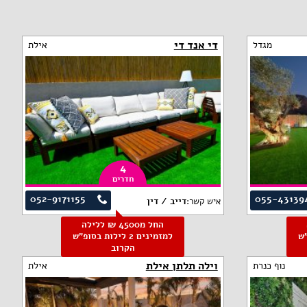
די אנד די
מגדל
אילת
4
חדרים
052-9171155
055-43139
איש קשר:
דייב / דין
החל מ4500 ₪ ללילה
פ"ש
למזמינים 2 לילות בסופ"ש
הקרוב
וילה תלתן אילת
נוף כנרת
אילת