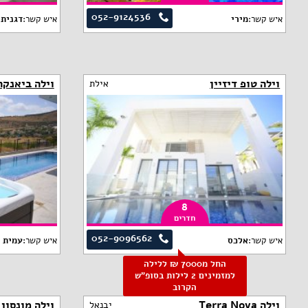
052-9124536
איש קשר:
מירי
איש קשר:
דגנית 
וילה טופ דיזיין
וילה ביאנקה
אילת
8
חדרים
052-9096562
איש קשר:
אלכס
איש קשר:
עמית
החל מ7000 ₪ ללילה
למזמינים 2 לילות בסופ"ש
הקרוב
וילה Terra Nova
וילה מונסון
יבנאל