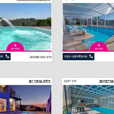
4
4
חדרים
חדרים
10
052-9708309
איש קשר:
אורנה
פרימיום
וילה צוקי ים
עין יעקב