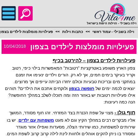
;
וילה בשבילי - הוילות היפות בישראל
וילה בשבילי - עמוד ראשי
כתבות וילות
פעילויות מומלצות לילדים בצפון
פעילויות מומלצות לילדים בצפון
10/04/2018
פעילויות לילדים בצפון – להירטב בכיף
צפון הארץ משופע באטרקציות "רטובות" המאפשרות בילוי כיפי, רטוב
וקריר בעיקר בימים חמים, אך לא רק. הורים וילדים ינעימו את זמנם
במתקני מים ובריכות טבעיות וכולם יחזרו הביתה עייפים אך מרוצים.
יוצאים לכמה ימים של
חופשה בצפון
ולוקחים אתכם את הילדים? תוהים
אילו פעילויות רטובות יש באזור הזה ומה תוכלו לשלב במהלך החופשה?
הנה כמה רעיונות:
חוף גולן -
מצוי על שפת הכנרת בצד המזרחי. זהו חוף מסודר, המושך
אליו מבקרים רבים במהלך הקיץ וגם לא מעט
משפחות עם ילדים
. יש בו
שירותים למשפחות, כמו שירותי הצלה, מסעדות ואפילו אזור מוגדר
ומסודר בו ניתן להקים אוהלים ולחוות לינת לילה קרוב קרוב לשפת המים.