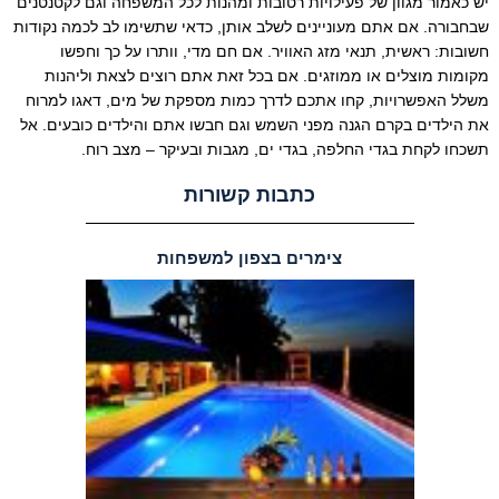
יש כאמור מגוון של פעילויות רטובות ומהנות לכל המשפחה וגם לקטנטנים
שבחבורה. אם אתם מעוניינים לשלב אותן, כדאי שתשימו לב לכמה נקודות
חשובות: ראשית, תנאי מזג האוויר. אם חם מדי, וותרו על כך וחפשו
מקומות מוצלים או ממוזגים. אם בכל זאת אתם רוצים לצאת וליהנות
משלל האפשרויות, קחו אתכם לדרך כמות מספקת של מים, דאגו למרוח
את הילדים בקרם הגנה מפני השמש וגם חבשו אתם והילדים כובעים. אל
תשכחו לקחת בגדי החלפה, בגדי ים, מגבות ובעיקר – מצב רוח.
כתבות קשורות
צימרים בצפון למשפחות