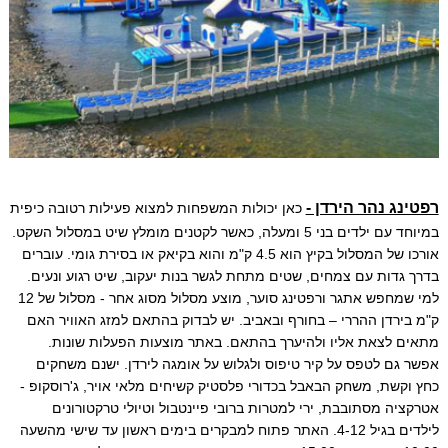
רפטינג נהר הירדן -
כאן יכולות המשפחות למצוא פעילות רטובה כיפית
במיוחד עם ילדים בני 5 ומעלה, כאשר לקטנים מומלץ שיט במסלול השקט.
אורכו של המסלול בקיץ הוא 4.5 ק"מ והוא בקיאק או בסירת גומי. עוברים
בדרך גדות עם צמחים, שטים מתחת לגשר בנות יעקוב, שיט רגוע ונעים.
למי שמחפש אתגר ורפטינג סוער, מוצע מסלול מסוג אחר - מסלול של 12
ק"מ בירדן ההררי – בחורף ובאביב. יש לבדוק בהתאם למזג האוויר האם
מתאים לצאת אליו ולהיערך בהתאם. באתר מוצעות הפעלות שונות.
אפשר גם לטפס על קיר טיפוס ולגלוש על אומגה לירדן. ישנם משחקים
כחץ וקשת, משחק הבאבל בכדורי פלסטיק קשיחים מלאי אויר, ג'רוסקופ -
אטרקציה מסתובבת, ירי למטרות ברובי פיינטבול וטיולי טרקטורונים
לילדים בגיל 4-12. האתר פתוח למבקרים בימים ראשון עד שישי מהשעה